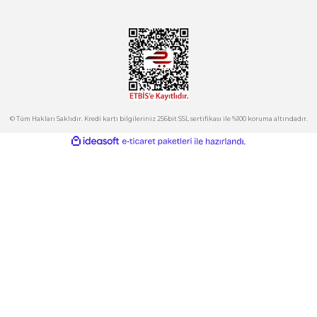
444 7 752 DAHİLİ: 402/403
satis@plcmerkezi.com.tr
Tepeören İtosb 2. Cadde Dış Kapı No:16 Ada 6504 Parsel 5 Tuzla/İ
Kurumsal
Hesabım
Kategoriler
E-Bülten
İndirimlerden ve Yeni Ürünlerden Haberdar Olun!