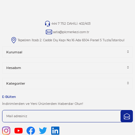
SIEMENS
SIEMENS
6SL3211-0AB21-5UA1 SIEMENS
6SL3211-0AB22-2UA1 SIEME
SINAMICS G110-CPM110 AC DRIVE YENİ
SINAMICS G110-CPM110 AC D
KUTU AÇIK
KUTU AÇIK
0.0 Puan - 0 Yorum
0.0 Puan - 0 Yorum
42.801,41 TL
47.740,03 TL
1
2
3
4
..
63