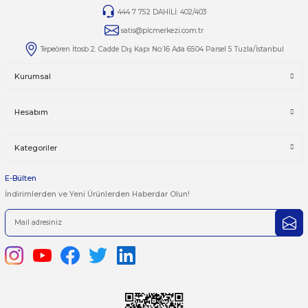
İptal
Gönder
444 7 752 DAHİLİ: 402/403
satis@plcmerkezi.com.tr
Tepeören İtosb 2. Cadde Dış Kapı No:16 Ada 6504 Parsel 5 Tuzla/İ
Kurumsal
Hesabım
Kategoriler