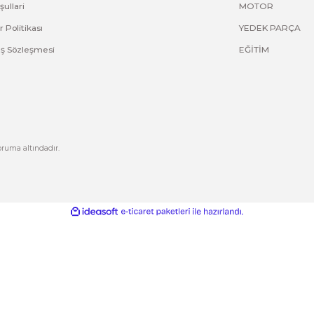
ve diğer konularda yetersiz gördüğünüz noktaları öneri formunu kullana
Bu ürüne ilk yorumu siz yapın!
Yorum Yaz
Kurumsal
Hesabım
Hakkımızda
Yeni Üyelik
letişim
Üye Girişi
letişim Formu
Şifremi Unuttum
izlilik ve Güvenlik
Kargo Takip
Gönder
ptal İade Koşullari
işisel Veriler Politikası
esafeli Satış Sözleşmesi