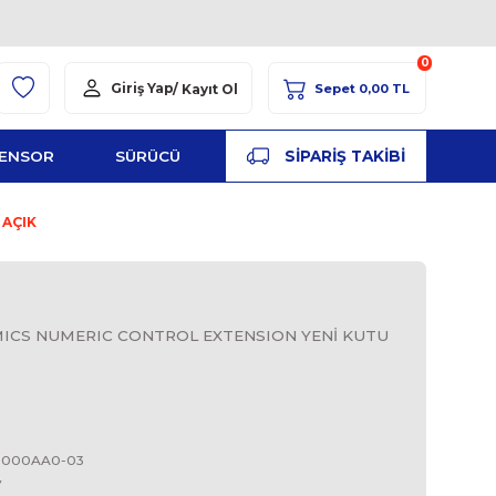
Giriş Yap
/ Kayıt Ol
YED
ŞALT
SENSOR
SÜRÜCÜ
PA
TENSION YENİ KUTU AÇIK
S
0NB00-0AA0 SINAMICS NUMERIC CONTROL EXTENSI
SINAMICS