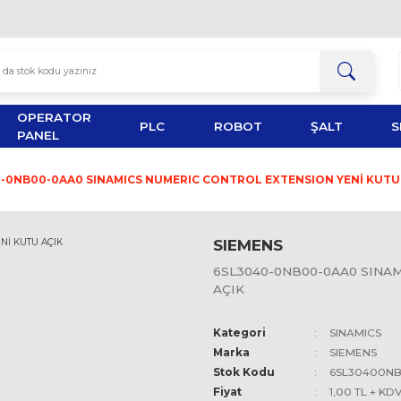
OPERATOR
TOR
PLC
ROBOT
PANEL
6SL3040-0NB00-0AA0 SINAMICS NUMERIC CONTROL EX
SIEMEN
6SL3040-
AÇIK
Kategori