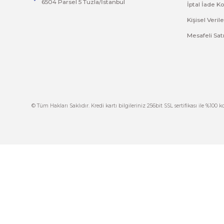
Bu ürünün fiyat bilgisi, resim, ürün açıklamalarında 
Görüş ve önerileriniz için teşekkür ederiz.
Ürün resmi kalitesiz, bozuk veya görüntülenemiyor.
Ürün açıklamasında eksik bilgiler bulunuyor.
Ürün bilgilerinde hatalar bulunuyor.
Ürün fiyatı diğer sitelerden daha pahalı.
Bu ürüne benzer farklı alternatifler olmalı.
İ
444 7 752 DAHİLİ: 402/403
İ
satis@plcmerkezi.com.tr
G
Tepeören İtosb 2. Cadde Dış Kapı No:16 Ada
6504 Parsel 5 Tuzla/İstanbul
İ
K
M