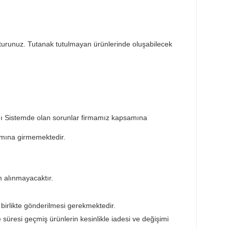
Taksit Seçenekleri
Öneril
sar tespit tutanağı tutturunuz. Tutanak tutulmayan ürünlerin
ktedir. Ürünün takıldığı Sistemde olan sorunlar firmamız ka