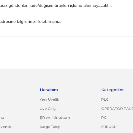
ından ve kullanıcı hatasından firmamız sorumlu olmayıp bu 
 iade kargo ücreti size aittir.
ile gönderiniz. Farklı kargo firması ile ve karşı ödemeli gön
ijinal ürün orijinal ambalajında eksiksiz ve zarar görmemiş bi
uş, çatlak, kırık, deforme olmuş montaj yapılmış ürünlerin ve
riniz. Faturasız gönderilen iade/değişim ürünleri işleme alın
om.tr
mail adresine bilgilerinizi iletebilirsiniz.