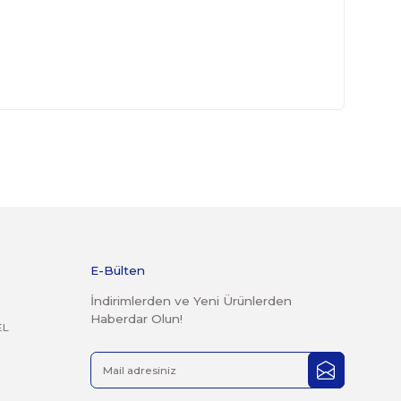
ürünler garanti kapsamına girmemektedir.
derilen kargolar teslim alınmayacaktır.
r şekilde faturası ile birlikte gönderilmesi gerekmektedir.
 14 günlük yasal iade süresi geçmiş ürünlerin kesinlikle iade
mayacaktır.