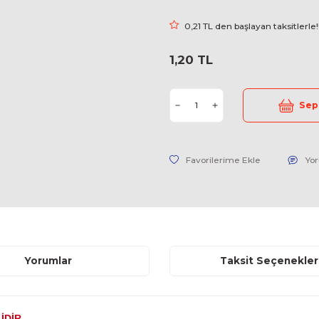
Marka
Stok Kodu
Fiyat
0,21 TL d
1,20 TL