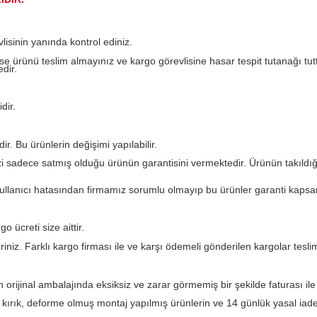
Yorumlar
T TEMSİLİDİR.
argo görevlisinin yanında kontrol ediniz.
eforme var ise ürünü teslim almayınız ve kargo görevlisine ha
 etmemektedir.
i garantilidir.
.
kün değildir. Bu ürünlerin değişimi yapılabilir.
. PLC Merkezi sadece satmış olduğu ürünün garantisini verme