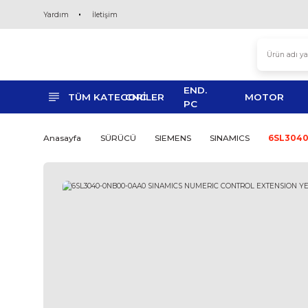
Yardım
İletişim
END.
TÜM KATEGORİLER
CNC
MO
PC
Anasayfa
SÜRÜCÜ
SIEMENS
SINAMICS