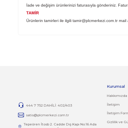
Sistemden, montajdan, elektrik dalgalanmalar
YANLIŞ ÜRÜN ALIMI
Yanlış alımlardan dolayı yapılacak değişim veya
İade ve değişim ürünlerini anlaşmalı kargomuz 
İADE KOŞULLARI
14 günlük yasal iade süresinde iade edilecek or
Jelatini kalkmış, flexi zarar görmüş veya kopm
yoktur.
İade ve değişim ürünlerinizi faturasıyla gönde
TAMİR
Ürünlerin tamirleri ile ilgili
tamir@plcmerkezi.c