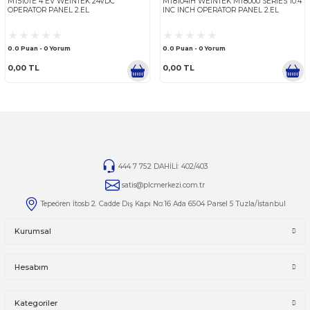
WEINTEK
WEINTEK
MT510TE 4 EV WEINTEK 24VDC
MT8104İH WEINTEK MT8000 S
OPERATOR PANEL 2.EL
INC INCH OPERATOR PANEL 
0.0 Puan - 0 Yorum
0.0 Puan - 0 Yorum
0,00 TL
0,00 TL
444 7 752 DAHİLİ: 402/403