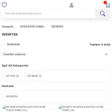
Anasayfa
OPERATOR PANEL
WEINTEK
WEINTEK
Stoktakiler
Top
İlgili Alt Kategoriler
MT-500
(3)
MT-8000
(1)
Markalar