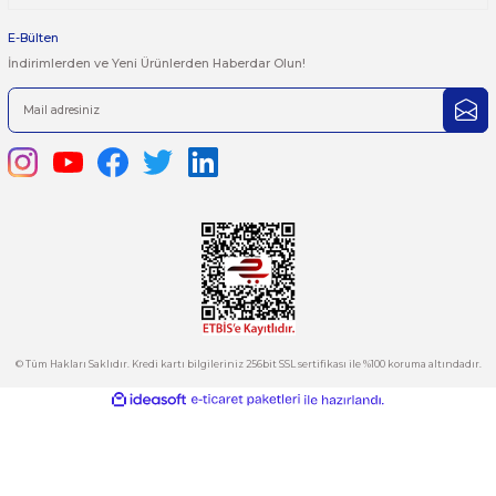
satis@plcmerkezi.com.tr
Tepeören İtosb 2. Cadde Dış Kapı No:16 Ada 6504 Parsel 5 Tuzla/İ
Kurumsal
Hesabım
Kategoriler
E-Bülten
İndirimlerden ve Yeni Ürünlerden Haberdar Olun!