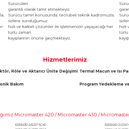
Siemens Micromaster 430 Tamir
420 Serisi
PLC Merkezi olarak, Siemens Micromaster
Sürücüleri
garantili olarak tamir etmekteyiz.
 kadromuzla,
Sürücü tamiri konusunda; tecrübeli tekni
sizlere sunduğumuz
aşayacağı her
hızlı ve kaliteli çözümler ile işletmenizin y
türlü zaman
kayıplarının önüne geçmekteyiz.
Hizmetlerimiz
Kontaktör, Röle ve Aktarıcı Ünite Değişimi
Terma
Elektronik Bakım
Prog