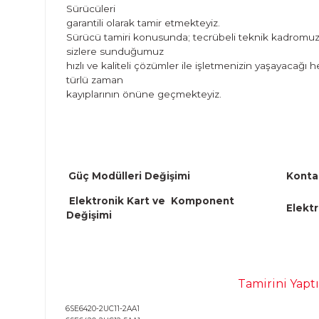
Siemens Micromaster 420 Tamiri
PLC Merkezi olarak, Siemens Micromaster 
Sürücüleri
garantili olarak tamir etmekteyiz.
Sürücü tamiri konusunda; tecrübeli teknik
sizlere sunduğumuz
hızlı ve kaliteli çözümler ile işletmenizin y
türlü zaman
kayıplarının önüne geçmekteyiz.
Güç Modülleri Değişimi
Elektronik Kart ve Komponent
Değişimi