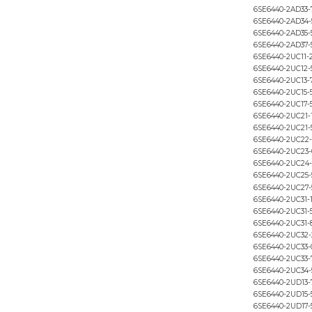
6SE6430-2AD38-8FA0
6SE6430-2UD27-5CA0
6SE6430-2UD31-1CA0
6SE6430-2UD31-5CA0
6SE6430-2UD31-8DA0
6SE6430-2UD32-2DA0
6SE6430-2UD33-0DA0
6SE6430-2UD33-7EA0
6SE6430-2UD34-5EA0
6SE6430-2UD35-5FA0
6SE6430-2UD37-5FA0