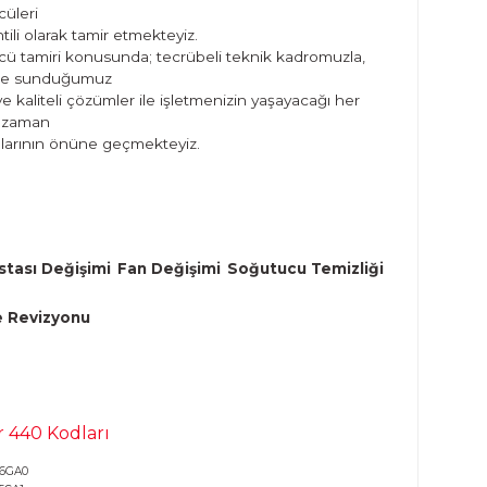
i
Siemens Micromaster 440 Tamir
 430 Serisi
PLC Merkezi olarak, Siemens Micromaste
Sürücüleri
garantili olarak tamir etmekteyiz.
k kadromuzla,
Sürücü tamiri konusunda; tecrübeli tekni
sizlere sunduğumuz
aşayacağı her
hızlı ve kaliteli çözümler ile işletmenizin 
türlü zaman
kayıplarının önüne geçmekteyiz.
l Macun ve Isı Pastası Değişimi
Fan Değişimi
Soğut
ram Yedekleme ve Revizyonu