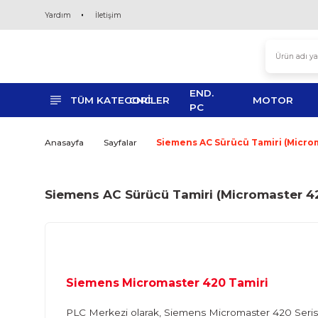
Yardım
İletişim
END.
TÜM KATEGORİLER
CNC
MO
PC
Anasayfa
Sayfalar
Siemens AC Sürücü Tami
Siemens AC Sürücü Tamiri (Microm