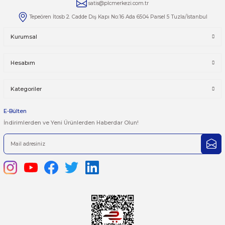
444 7 752 DAHİLİ: 402/403
satis@plcmerkezi.com.tr
Tepeören İtosb 2. Cadde Dış Kapı No:16 Ada 6504 Parsel 5 Tuzla/İ
Kurumsal
Hesabım
Kategoriler
E-Bülten
İndirimlerden ve Yeni Ürünlerden Haberdar Olun!