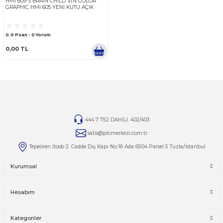
BRAIN CHILD
HMI 605-S BRAIN CHILD STN COLOR
GRAPHIC HMI 605 YENİ KUTU AÇIK
0.0 Puan - 0 Yorum
0,00 TL
444 7 752 DAHİLİ: 402/403