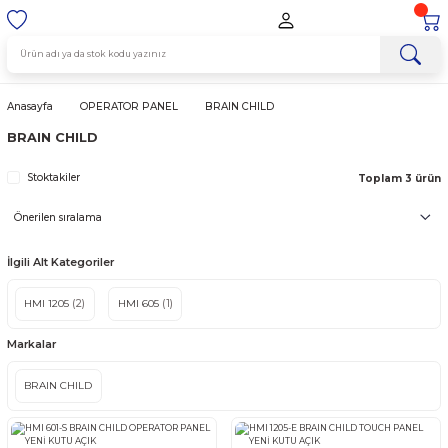
Anasayfa
OPERATOR PANEL
BRAIN CHILD
BRAIN CHILD
Stoktakiler
Top
İlgili Alt Kategoriler
HMI 1205
(2)
HMI 605
(1)
Markalar