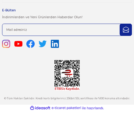
satis@plcmerkezi.com.tr
Tepeören İtosb 2. Cadde Dış Kapı No:16 Ada 6504 Parsel 5 Tuzla/İ
Kurumsal
Hesabım
Kategoriler
E-Bülten
İndirimlerden ve Yeni Ürünlerden Haberdar Olun!