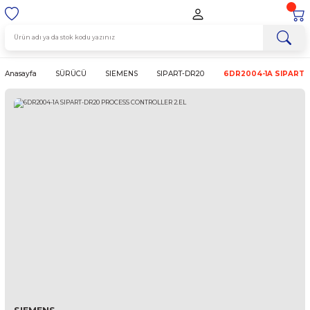
Anasayfa
SÜRÜCÜ
SIEMENS
SIPART-DR20
6DR2004-