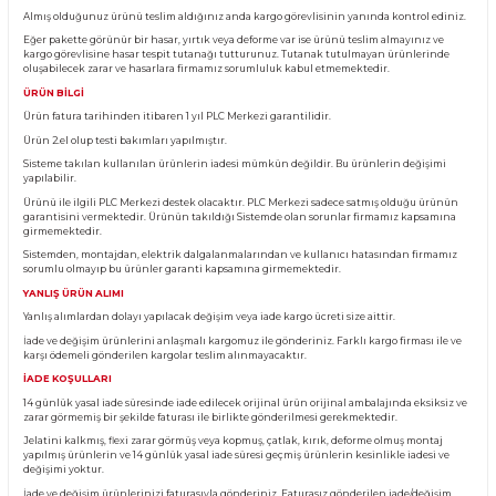
Ürün Bilgisi
KARGO TESLİMATI
Almış olduğunuz ürünü teslim aldığınız anda kargo görevlisinin yanında kontro
Eğer pakette görünür bir hasar, yırtık veya deforme var ise ürünü teslim almayın
kargo görevlisine hasar tespit tutanağı tutturunuz. Tutanak tutulmayan ürünl
oluşabilecek zarar ve hasarlara firmamız sorumluluk kabul etmemektedir.
ÜRÜN BİLGİ
Ürün fatura tarihinden itibaren 1 yıl PLC Merkezi garantilidir.
Ürün 2.el olup testi bakımları yapılmıştır.
Sisteme takılan kullanılan ürünlerin iadesi mümkün değildir. Bu ürünlerin değ
yapılabilir.
Ürünü ile ilgili PLC Merkezi destek olacaktır. PLC Merkezi sadece satmış olduğ
garantisini vermektedir. Ürünün takıldığı Sistemde olan sorunlar firmamız ka
girmemektedir.
Sistemden, montajdan, elektrik dalgalanmalarından ve kullanıcı hatasından f
sorumlu olmayıp bu ürünler garanti kapsamına girmemektedir.