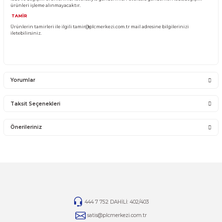
YANLIŞ ÜRÜN ALIMI
Yanlış alımlardan dolayı yapılacak değişim veya iade kargo ücreti size aittir.
İade ve değişim ürünlerini anlaşmalı kargomuz ile gönderiniz. Farklı kargo firma
karşı ödemeli gönderilen kargolar teslim alınmayacaktır.
İADE KOŞULLARI
14 günlük yasal iade süresinde iade edilecek orijinal ürün orijinal ambalajında e
zarar görmemiş bir şekilde faturası ile birlikte gönderilmesi gerekmektedir.
Jelatini kalkmış, flexi zarar görmüş veya kopmuş, çatlak, kırık, deforme olmuş m
yapılmış ürünlerin ve 14 günlük yasal iade süresi geçmiş ürünlerin kesinlikle iad
değişimi yoktur.
İade ve değişim ürünlerinizi faturasıyla gönderiniz. Faturasız gönderilen iade/
ürünleri işleme alınmayacaktır.
TAMİR
Ürünlerin tamirleri ile ilgili
tamir@plcmerkezi.com.tr
mail adresine bilgileriniz
iletebilirsiniz.
Yorumlar