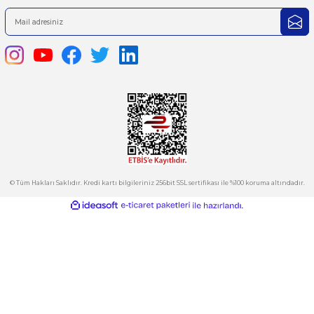
1
2
3
4
444 7 752 DAHİLİ: 402/403
satis@plcmerkezi.com.tr
Tepeören İtosb 2. Cadde Dış Kapı No:16 Ada 6504 Parsel 5 Tuzla/İ
Kurumsal
Hesabım
Kategoriler
E-Bülten