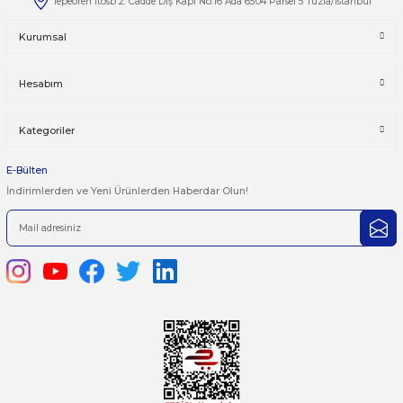
444 7 752 DAHİLİ: 402/403
satis@plcmerkezi.com.tr
Tepeören İtosb 2. Cadde Dış Kapı No:16 Ada 6504 Parsel 5 Tuzla/İ
Kurumsal
Hesabım
Kategoriler
E-Bülten
İndirimlerden ve Yeni Ürünlerden Haberdar Olun!