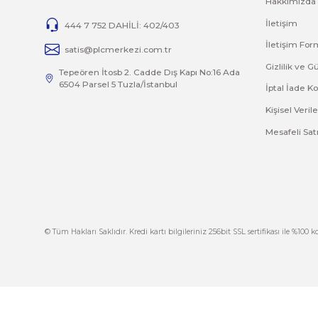
6ES7232-4HD32-0XB0, 6ES7 232-4HD32-0XB0
ANALOG OUTPUT SM 1232, 4AO
ÜRT.GARANTİSİ
İ
444 7 752 DAHİLİ: 402/403
İ
satis@plcmerkezi.com.tr
G
Tepeören İtosb 2. Cadde Dış Kapı No:16 Ada