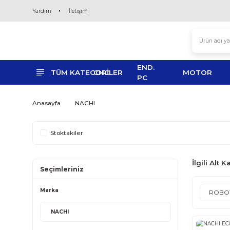
Yardım
İletişim
END.
TÜM KATEGORİLER
CNC
MO
PC
Anasayfa
NACHI
Stoktakiler
İ
Seçimleriniz
Marka