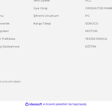
Kurumsal
Hesabım
Hakkımızda
Yeni Üyelik
letişim
Üye Girişi
letişim Formu
Şifremi Unuttum
izlilik ve Güvenlik
Kargo Takip