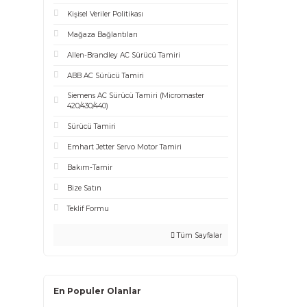
Sayfalar
Mesafeli Satış Sözleşmesi
Gizlilik ve Güvenlik
İptal ve İade Şartları
Kişisel Veriler Politikası
Mağaza Bağlantıları
Allen-Brandley AC Sürücü Tamiri
ABB AC Sürücü Tamiri
Siemens AC Sürücü Tamiri (Micromaster
420/430/440)
Sürücü Tamiri
Emhart Jetter Servo Motor Tamiri
Bakım-Tamir