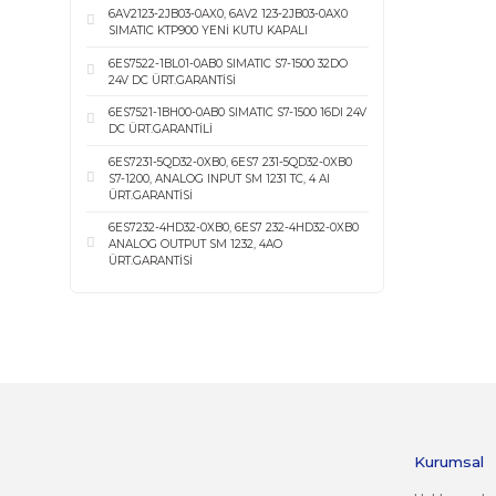
Bize Satın
Teklif Formu
Tüm Sayfalar
En Populer Olanlar
6AV2123-2JB03-0AX0, 6AV2 123-2JB03-0AX0
SIMATIC KTP900 YENİ KUTU KAPALI
6ES7522-1BL01-0AB0 SIMATIC S7-1500 32DO
24V DC ÜRT.GARANTİSİ
6ES7521-1BH00-0AB0 SIMATIC S7-1500 16DI 24V
DC ÜRT.GARANTİLİ
6ES7231-5QD32-0XB0, 6ES7 231-5QD32-0XB0
S7-1200, ANALOG INPUT SM 1231 TC, 4 AI
ÜRT.GARANTİSİ