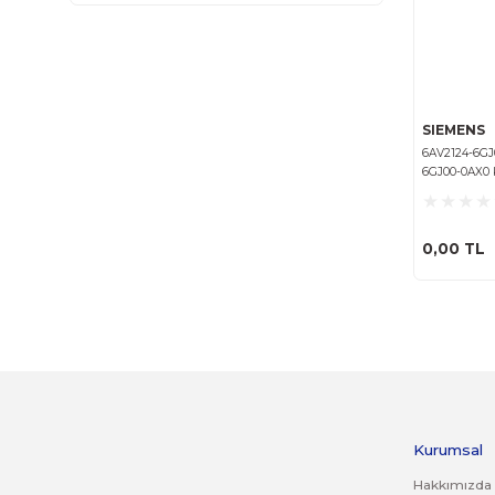
6AV2123-2JB03-0AX0, 6AV2 123-2JB03-0AX0
SIMATIC KTP900 YENİ KUTU KAPALI
6ES7522-1BL01-0AB0 SIMATIC S7-1500 32DO
24V DC ÜRT.GARANTİSİ
6ES7521-1BH00-0AB0 SIMATIC S7-1500 16DI 24V
DC ÜRT.GARANTİLİ
6ES7231-5QD32-0XB0, 6ES7 231-5QD32-0XB0
S7-1200, ANALOG INPUT SM 1231 TC, 4 AI
ÜRT.GARANTİSİ
6ES7232-4HD32-0XB0, 6ES7 232-4HD32-0XB0
ANALOG OUTPUT SM 1232, 4AO
ÜRT.GARANTİSİ