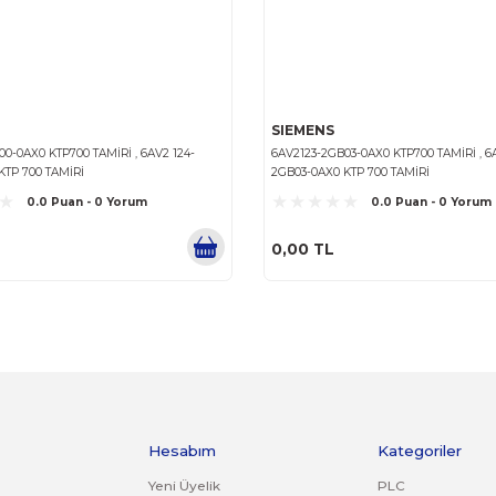
SIEMENS
SIEMENS
6AV2133-5GA00-0AA0 KTP700 TAMİRİ , 6AV2 133-
6AV2125-2GB2
5GA00-0AA0 KTP 700 TAMIRI
2GB23-0AX0 
0.0 Puan - 0 Yorum
0,00 TL
0,00 TL