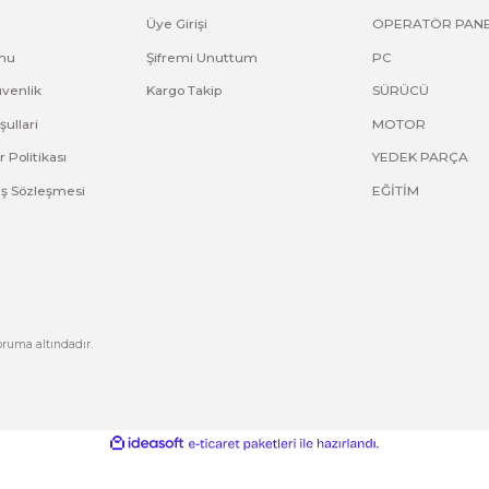
SIEMENS
SIEMENS
6AV2124-6GJ00-0AX0 KTP700 TAMİRİ , 6AV2 124-
6AV2123-2GB0
6GJ00-0AX0 KTP 700 TAMIRI
2GB03-0AX0 
0.0 Puan - 0 Yorum
0,00 TL
0,00 TL
Kurumsal
Hesabım
Hakkımızda
Yeni Üyelik
letişim
Üye Girişi