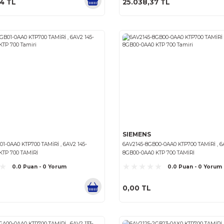
SIEMENS
SIEMENS
6AV2123-2GA03-0AX0, 6AV2 123-2GA03-0AX0 SIMATIC
6AV2123-2GB0
HMI KTP700 BASIC DP ÜRT.GARANTİLİ
HMI KTP700 
0.0 Puan - 0 Yorum
36.964,54 TL
25.038,3