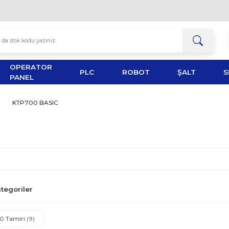
OPERATOR
TOR
PLC
ROBOT
PANEL
TP PANELS
KTP700 BASIC
lgili Alt Kategoriler