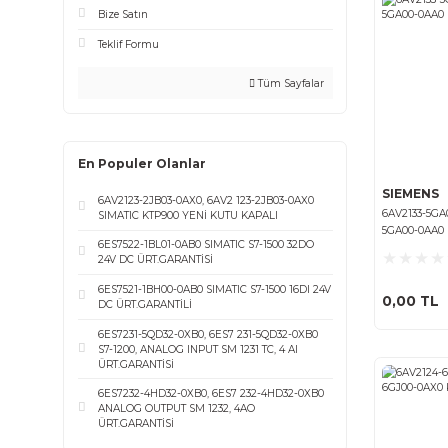
Allen-Brandley AC Sürücü Tamiri
ABB AC Sürücü Tamiri
Siemens AC Sürücü Tamiri (Micromaster
420/430/440)
Sürücü Tamiri
Emhart Jetter Servo Motor Tamiri
Bakım-Tamir
Bize Satın
Teklif Formu
Tüm Sayfalar
En Populer Olanlar