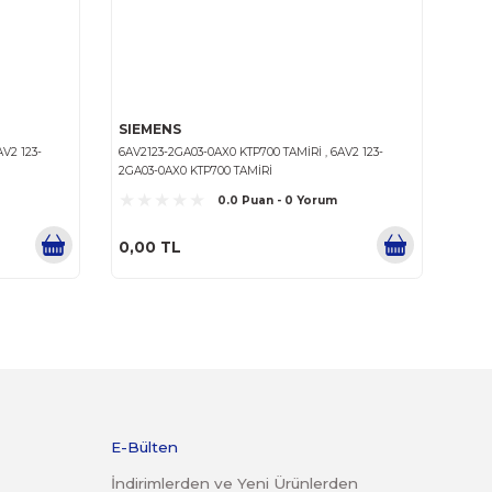
SIEMENS
3-0AX0 KTP700 TAMİRİ , 6AV2 125-
6AV2125-2GB03-0AX0 KTP70
KTP 700 TAMIRI
2GB03-0AX0 KTP 700 TAMIR
0.0 Puan - 0 Yorum
0.0 Puan
0,00 TL