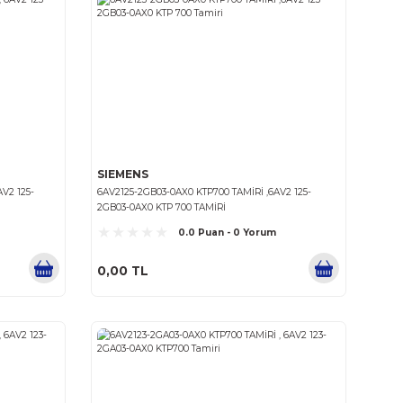
SIEMENS
0-0AA0 KTP700 TAMİRİ , 6AV2 145-
6AV2145-6GB06-0AA0 KTP700
KTP 700 TAMIRI
6GB06-0AA0 KTP 700 TAMI
0.0 Puan - 0 Yorum
0.0 Puan
0,00 TL