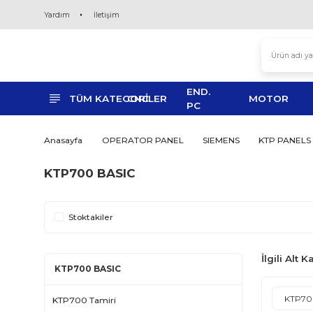
Yardım
İletişim
END.
TÜM KATEGORİLER
CNC
MO
PC
Anasayfa
OPERATOR PANEL
SIEMENS
K
KTP700 BASIC
Stoktakiler
İ