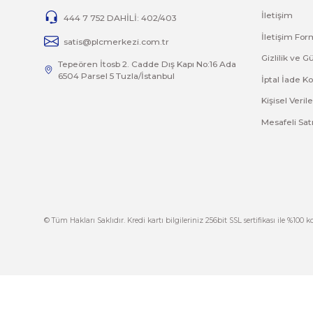
İ
444 7 752 DAHİLİ: 402/403