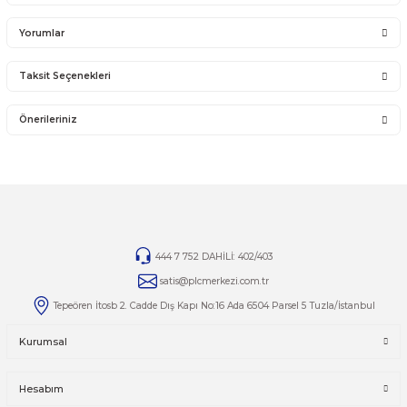
Yanlış alımlardan dolayı yapılacak değişim veya iade kargo ücreti size aittir.
İade ve değişim ürünlerini anlaşmalı kargomuz ile gönderiniz. Farklı kargo firma
karşı ödemeli gönderilen kargolar teslim alınmayacaktır.
İADE KOŞULLARI
14 günlük yasal iade süresinde iade edilecek orijinal ürün orijinal ambalajında e
zarar görmemiş bir şekilde faturası ile birlikte gönderilmesi gerekmektedir.
Jelatini kalkmış, flexi zarar görmüş veya kopmuş, çatlak, kırık, deforme olmuş m
yapılmış ürünlerin ve 14 günlük yasal iade süresi geçmiş ürünlerin kesinlikle iad
değişimi yoktur.
İade ve değişim ürünlerinizi faturasıyla gönderiniz. Faturasız gönderilen iade/
ürünleri işleme alınmayacaktır.
Yorumlar
Taksit Seçenekleri
Bu ürüne ilk yorumu siz yapın!
Önerileriniz
Yorum Yaz