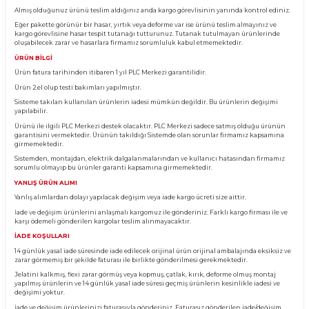
Ürün Bilgisi
KARGO TESLİMATI
Almış olduğunuz ürünü teslim aldığınız anda kargo görevlisinin yanında kontro
Eğer pakette görünür bir hasar, yırtık veya deforme var ise ürünü teslim almayın
kargo görevlisine hasar tespit tutanağı tutturunuz. Tutanak tutulmayan ürünl
oluşabilecek zarar ve hasarlara firmamız sorumluluk kabul etmemektedir.
ÜRÜN BİLGİ
Ürün fatura tarihinden itibaren 1 yıl PLC Merkezi garantilidir.
Ürün 2.el olup testi bakımları yapılmıştır.
Sisteme takılan kullanılan ürünlerin iadesi mümkün değildir. Bu ürünlerin değ
yapılabilir.
Ürünü ile ilgili PLC Merkezi destek olacaktır. PLC Merkezi sadece satmış olduğ
garantisini vermektedir. Ürünün takıldığı Sistemde olan sorunlar firmamız ka
girmemektedir.
Sistemden, montajdan, elektrik dalgalanmalarından ve kullanıcı hatasından f
sorumlu olmayıp bu ürünler garanti kapsamına girmemektedir.