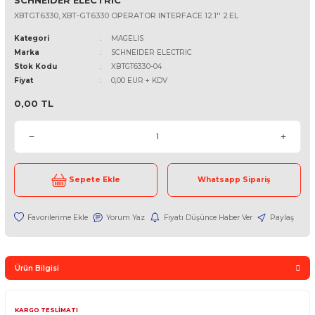
SCHNEIDER ELECTRIC
XBTGT6330, XBT-GT6330 OPERATOR INTERFACE 12.1'' 2.EL
Kategori
MAGELIS
Marka
SCHNEIDER ELECTRIC
Stok Kodu
XBTGT6330-04
Fiyat
0,00 EUR + KDV
0,00 TL
Sepete Ekle
Whatsapp Sipari
Yorum Yaz
Fiyatı Düşünce Haber Ver