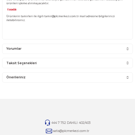
YANLIŞ ÜRÜN ALIMI
Yanlış alımlardan dolayı yapılacak değişim veya iade kargo ücreti size aittir.
İade ve değişim ürünlerini anlaşmalı kargomuz ile gönderiniz. Farklı kargo firma
karşı ödemeli gönderilen kargolar teslim alınmayacaktır.
İADE KOŞULLARI
14 günlük yasal iade süresinde iade edilecek orijinal ürün orijinal ambalajında e
zarar görmemiş bir şekilde faturası ile birlikte gönderilmesi gerekmektedir.
Jelatini kalkmış, flexi zarar görmüş veya kopmuş, çatlak, kırık, deforme olmuş m
yapılmış ürünlerin ve 14 günlük yasal iade süresi geçmiş ürünlerin kesinlikle iad
değişimi yoktur.
İade ve değişim ürünlerinizi faturasıyla gönderiniz. Faturasız gönderilen iade/
ürünleri işleme alınmayacaktır.
TAMİR
Ürünlerin tamirleri ile ilgili
tamir@plcmerkezi.com.tr
mail adresine bilgileriniz
iletebilirsiniz.
Yorumlar