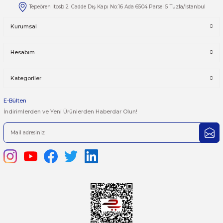
Taksit Seçenekleri
Bu ürüne ilk yorumu siz yapın!
Önerileriniz
Yorum Yaz
Bu ürünün fiyat bilgisi, resim, ürün açıklamalarında ve diğer kon
yetersiz gördüğünüz noktaları öneri formunu kullanarak tarafımı
iletebilirsiniz.
Görüş ve önerileriniz için teşekkür ederiz.
Ürün resmi kalitesiz, bozuk veya görüntülenemiyor.
444 7 752 DAHİLİ: 402/403
Ürün açıklamasında eksik bilgiler bulunuyor.
satis@plcmerkezi.com.tr
Ürün bilgilerinde hatalar bulunuyor.
Tepeören İtosb 2. Cadde Dış Kapı No:16 Ada 6504 Parsel 5 Tuzla/İ
Ürün fiyatı diğer sitelerden daha pahalı.
Bu ürüne benzer farklı alternatifler olmalı.
Kurumsal
Hesabım