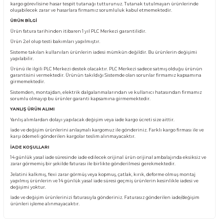
Ürün Bilgisi
KARGO TESLİMATI
Almış olduğunuz ürünü teslim aldığınız anda kargo görevlisinin yanında kontro
Eğer pakette görünür bir
hasar, yırtık
veya
deforme
var ise ürünü teslim almay
kargo görevlisine hasar tespit tutanağı tutturunuz. Tutanak tutulmayan ürünl
oluşabilecek zarar ve hasarlara firmamız sorumluluk kabul etmemektedir.
ÜRÜN BİLGİ
Ürün fatura tarihinden itibaren 1 yıl PLC Merkezi garantilidir.
Ürün 2.el olup testi bakımları yapılmıştır.
Sisteme takılan kullanılan ürünlerin iadesi mümkün değildir. Bu ürünlerin değ
yapılabilir.
Ürünü ile ilgili PLC Merkezi destek olacaktır. PLC Merkezi sadece satmış olduğ
garantisini vermektedir. Ürünün takıldığı Sistemde olan sorunlar firmamız ka
girmemektedir.
Sistemden, montajdan, elektrik dalgalanmalarından ve kullanıcı hatasından f
sorumlu olmayıp bu ürünler garanti kapsamına girmemektedir.
YANLIŞ ÜRÜN ALIMI
Yanlış alımlardan dolayı yapılacak değişim veya iade kargo ücreti size aittir.