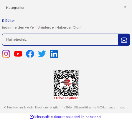
yetersiz gördüğünüz noktaları öneri formunu kullanarak tarafımı
iletebilirsiniz.
Görüş ve önerileriniz için teşekkür ederiz.
Ürün resmi kalitesiz, bozuk veya görüntülenemiyor.
444 7 752 DAHİLİ: 402/403
Ürün açıklamasında eksik bilgiler bulunuyor.
satis@plcmerkezi.com.tr
Ürün bilgilerinde hatalar bulunuyor.
Tepeören İtosb 2. Cadde Dış Kapı No:16 Ada 6504 Parsel 5 Tuzla/İ
Ürün fiyatı diğer sitelerden daha pahalı.
Bu ürüne benzer farklı alternatifler olmalı.
Kurumsal
Hesabım
Kategoriler
Gönder
E-Bülten
İndirimlerden ve Yeni Ürünlerden Haberdar Olun!