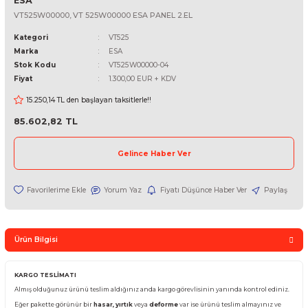
ESA
VT525W00000, VT 525W00000 ESA PANEL 2.EL
Kategori
VT525
Marka
ESA
Stok Kodu
VT525W00000-04
Fiyat
1.300,00 EUR + KDV
15.250,14 TL den başlayan taksitlerle!!
85.602,82 TL
Gelince Haber Ver
Yorum Yaz
Fiyatı Düşünce Haber Ver