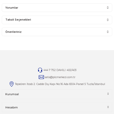
İade ve değişim ürünlerini anlaşmalı kargomuz ile gönderiniz. Farklı kargo firma
karşı ödemeli gönderilen kargolar teslim alınmayacaktır.
İADE KOŞULLARI
14 günlük yasal iade süresinde iade edilecek orijinal ürün orijinal ambalajında e
zarar görmemiş bir şekilde faturası ile birlikte gönderilmesi gerekmektedir.
Jelatini kalkmış, flexi zarar görmüş veya kopmuş, çatlak, kırık, deforme olmuş m
yapılmış ürünlerin ve 14 günlük yasal iade süresi geçmiş ürünlerin kesinlikle iad
değişimi yoktur.
İade ve değişim ürünlerinizi faturasıyla gönderiniz. Faturasız gönderilen iade/
ürünleri işleme alınmayacaktır.
Yorumlar
Taksit Seçenekleri
Bu ürüne ilk yorumu siz yapın!
Önerileriniz
Yorum Yaz
Bu ürünün fiyat bilgisi, resim, ürün açıklamalarında ve diğer kon