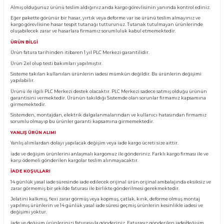
Ürün Bilgisi
KARGO TESLİMATI
Almış olduğunuz ürünü teslim aldığınız anda kargo görevlisinin yanında kontro
Eğer pakette görünür bir hasar, yırtık veya deforme var ise ürünü teslim almayın
kargo görevlisine hasar tespit tutanağı tutturunuz. Tutanak tutulmayan ürünl
oluşabilecek zarar ve hasarlara firmamız sorumluluk kabul etmemektedir.
ÜRÜN BİLGİ
Ürün fatura tarihinden itibaren 1 yıl PLC Merkezi garantilidir.
Ürün 2.el olup testi bakımları yapılmıştır.
Sisteme takılan kullanılan ürünlerin iadesi mümkün değildir. Bu ürünlerin değ
yapılabilir.
Ürünü ile ilgili PLC Merkezi destek olacaktır. PLC Merkezi sadece satmış olduğ
garantisini vermektedir. Ürünün takıldığı Sistemde olan sorunlar firmamız ka
girmemektedir.
Sistemden, montajdan, elektrik dalgalanmalarından ve kullanıcı hatasından f
sorumlu olmayıp bu ürünler garanti kapsamına girmemektedir.