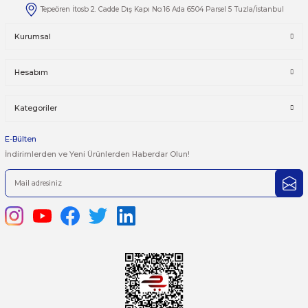
Taksit Seçenekleri
Bu ürüne ilk yorumu siz yapın!
Önerileriniz
Yorum Yaz
Bu ürünün fiyat bilgisi, resim, ürün açıklamalarında ve diğer kon
yetersiz gördüğünüz noktaları öneri formunu kullanarak tarafımı
iletebilirsiniz.
Görüş ve önerileriniz için teşekkür ederiz.
Ürün resmi kalitesiz, bozuk veya görüntülenemiyor.
444 7 752 DAHİLİ: 402/403
Ürün açıklamasında eksik bilgiler bulunuyor.
satis@plcmerkezi.com.tr
Ürün bilgilerinde hatalar bulunuyor.
Tepeören İtosb 2. Cadde Dış Kapı No:16 Ada 6504 Parsel 5 Tuzla/İ
Ürün fiyatı diğer sitelerden daha pahalı.
Bu ürüne benzer farklı alternatifler olmalı.
Kurumsal
Hesabım