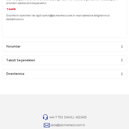
YANLIŞ ÜRÜN ALIMI
Yanlış alımlardan dolayı yapılacak değişim veya iade kargo ücreti size aittir.
İade ve değişim ürünlerini anlaşmalı kargomuz ile gönderiniz. Farklı kargo firma
karşı ödemeli gönderilen kargolar teslim alınmayacaktır.
İADE KOŞULLARI
14 günlük yasal iade süresinde iade edilecek orijinal ürün orijinal ambalajında e
zarar görmemiş bir şekilde faturası ile birlikte gönderilmesi gerekmektedir.
Jelatini kalkmış, flexi zarar görmüş veya kopmuş, çatlak, kırık, deforme olmuş m
yapılmış ürünlerin ve 14 günlük yasal iade süresi geçmiş ürünlerin kesinlikle iad
değişimi yoktur.
İade ve değişim ürünlerinizi faturasıyla gönderiniz. Faturasız gönderilen iade/
ürünleri işleme alınmayacaktır.
TAMİR
Ürünlerin tamirleri ile ilgili
tamir@plcmerkezi.com.tr
mail adresine bilgileriniz
iletebilirsiniz.
Yorumlar