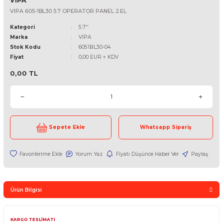
VIPA
VIPA 605-1BL30 5.7 OPERATOR PANEL 2.EL
Kategori
5.7''
Marka
VIPA
Stok Kodu
6051BL30-04
Fiyat
0,00 EUR + KDV
0,00 TL
Sepete Ekle
Whatsapp Sipari
Yorum Yaz
Fiyatı Düşünce Haber Ver