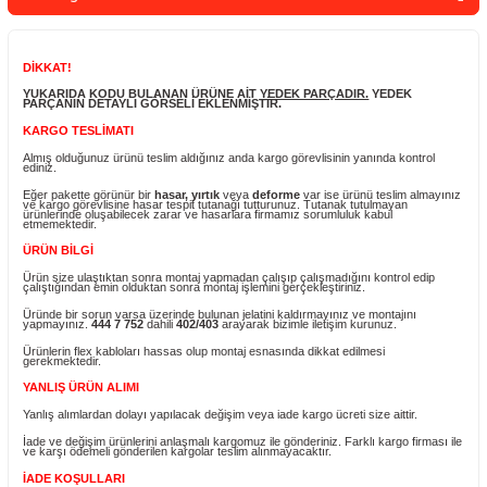
Sepete Ekle
Whatsapp Sipari
Yorum Yaz
Fiyatı Düşünce Haber Ver
Ürün Bilgisi
DİKKAT!
YUKARIDA KODU BULANAN ÜRÜNE AİT
YEDEK PARÇADIR.
YEDEK
PARÇANIN DETAYLI GÖRSELİ EKLENMİŞTİR.
KARGO TESLİMATI
Almış olduğunuz ürünü teslim aldığınız anda kargo görevlisinin yanında ko
ediniz.
Eğer pakette görünür bir
hasar, yırtık
veya
deforme
var ise ürünü teslim 
ve kargo görevlisine hasar tespit tutanağı tutturunuz. Tutanak tutulmayan
ürünlerinde oluşabilecek zarar ve hasarlara firmamız sorumluluk kabul
etmemektedir.
ÜRÜN BİLGİ