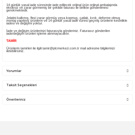
Ürün size ulaştıktan sonra montaj yapmadan çalışıp çalışmadığını kontrol 
çalıştığından emin olduktan sonra montaj işlemini gerçekleştiriniz.
Üründe bir sorun varsa üzerinde bulunan jelatini kaldırmayınız ve montajın
yapmayınız.
444 7 752
dahili
402/403
arayarak bizimle iletişim kurunuz.
Ürünlerin flex kabloları hassas olup montaj esnasında dikkat edilmesi
gerekmektedir.
YANLIŞ ÜRÜN ALIMI
Yanlış alımlardan dolayı yapılacak değişim veya iade kargo ücreti size aittir
İade ve değişim ürünlerini anlaşmalı kargomuz ile gönderiniz. Farklı kargo f
ve karşı ödemeli gönderilen kargolar teslim alınmayacaktır.
İADE KOŞULLARI
14 günlük yasal iade süresinde iade edilecek orijinal ürün orijinal ambalajın
eksiksiz ve zarar görmemiş bir şekilde faturası ile birlikte gönderilmesi
gerekmektedir.
Jelatini kalkmış, flexi zarar görmüş veya kopmuş, çatlak, kırık, deforme o
montaj yapılmış ürünlerin ve 14 günlük yasal iade süresi geçmiş ürünlerin k
iadesi ve değişimi yoktur.
İade ve değişim ürünlerinizi faturasıyla gönderiniz. Faturasız gönderilen
iade/değişim ürünleri işleme alınmayacaktır.
TAMİR
Ürünlerin tamirleri ile ilgili tamir@plcmerkezi.com.tr mail adresine bilgileriniz
iletebilirsiniz.