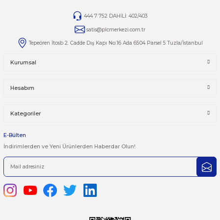
Yorumlar
Taksit Seçenekleri
Bu ürüne ilk yorumu siz yapın!
Önerileriniz
Yorum Yaz
Bu ürünün fiyat bilgisi, resim, ürün açıklamalarında ve diğer kon
yetersiz gördüğünüz noktaları öneri formunu kullanarak tarafımı
iletebilirsiniz.
Görüş ve önerileriniz için teşekkür ederiz.
Ürün resmi kalitesiz, bozuk veya görüntülenemiyor.
444 7 752 DAHİLİ: 402/403
Ürün açıklamasında eksik bilgiler bulunuyor.
satis@plcmerkezi.com.tr
Ürün bilgilerinde hatalar bulunuyor.
Tepeören İtosb 2. Cadde Dış Kapı No:16 Ada 6504 Parsel 5 Tuzla/İ
Ürün fiyatı diğer sitelerden daha pahalı.