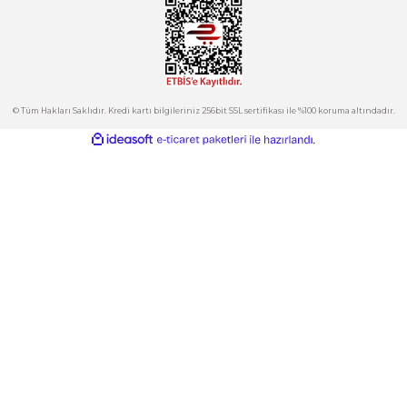
Bu ürüne benzer farklı alternatifler olmalı.
Kurumsal
Hesabım
Kategoriler
Gönder
E-Bülten
İndirimlerden ve Yeni Ürünlerden Haberdar Olun!