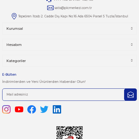
Yorumlar
Taksit Seçenekleri
Bu ürüne ilk yorumu siz yapın!
Önerileriniz
Yorum Yaz
Bu ürünün fiyat bilgisi, resim, ürün açıklamalarında ve diğer kon
yetersiz gördüğünüz noktaları öneri formunu kullanarak tarafımı
iletebilirsiniz.
Görüş ve önerileriniz için teşekkür ederiz.
Ürün resmi kalitesiz, bozuk veya görüntülenemiyor.
444 7 752 DAHİLİ: 402/403
Ürün açıklamasında eksik bilgiler bulunuyor.
satis@plcmerkezi.com.tr
Ürün bilgilerinde hatalar bulunuyor.
Tepeören İtosb 2. Cadde Dış Kapı No:16 Ada 6504 Parsel 5 Tuzla/İ
Ürün fiyatı diğer sitelerden daha pahalı.
Bu ürüne benzer farklı alternatifler olmalı.
Kurumsal