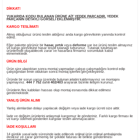
Yorum Yaz
Fiyatı Düşünce Haber Ver
Ürün Bilgisi
DİKKAT!
YUKARIDA KODU BULANAN ÜRÜNE AİT
YEDEK PARÇADIR.
YEDEK
PARÇANIN DETAYLI GÖRSELİ EKLENMİŞTİR.
KARGO TESLİMATI
Almış olduğunuz ürünü teslim aldığınız anda kargo görevlisinin yanında ko
ediniz.
Eğer pakette görünür bir
hasar, yırtık
veya
deforme
var ise ürünü teslim 
ve kargo görevlisine hasar tespit tutanağı tutturunuz. Tutanak tutulmayan
ürünlerinde oluşabilecek zarar ve hasarlara firmamız sorumluluk kabul
etmemektedir.
ÜRÜN BİLGİ
Ürün size ulaştıktan sonra montaj yapmadan çalışıp çalışmadığını kontrol 
çalıştığından emin olduktan sonra montaj işlemini gerçekleştiriniz.