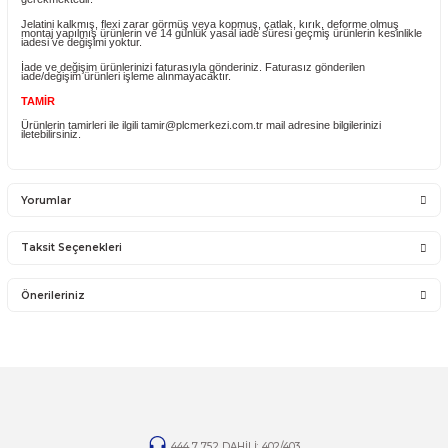
Üründe bir sorun varsa üzerinde bulunan jelatini kaldırmayınız ve montajın
yapmayınız.
444 7 752
dahili
402/403
arayarak bizimle iletişim kurunuz.
Ürünlerin flex kabloları hassas olup montaj esnasında dikkat edilmesi
gerekmektedir.
YANLIŞ ÜRÜN ALIMI
Yanlış alımlardan dolayı yapılacak değişim veya iade kargo ücreti size aittir
İade ve değişim ürünlerini anlaşmalı kargomuz ile gönderiniz. Farklı kargo f
ve karşı ödemeli gönderilen kargolar teslim alınmayacaktır.
İADE KOŞULLARI
14 günlük yasal iade süresinde iade edilecek orijinal ürün orijinal ambalajın
eksiksiz ve zarar görmemiş bir şekilde faturası ile birlikte gönderilmesi
gerekmektedir.
Jelatini kalkmış, flexi zarar görmüş veya kopmuş, çatlak, kırık, deforme o
montaj yapılmış ürünlerin ve 14 günlük yasal iade süresi geçmiş ürünlerin k
iadesi ve değişimi yoktur.
İade ve değişim ürünlerinizi faturasıyla gönderiniz. Faturasız gönderilen
iade/değişim ürünleri işleme alınmayacaktır.
TAMİR
Ürünlerin tamirleri ile ilgili tamir@plcmerkezi.com.tr mail adresine bilgileriniz
iletebilirsiniz.