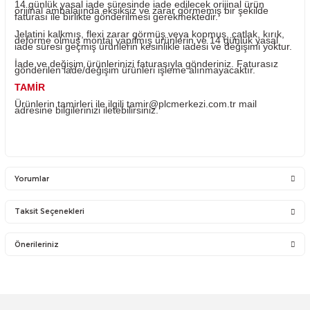
takıldığı Sistemde olan sorunlar firmamız kapsamına
girmemektedir.
Sistemden, montajdan, elektrik dalgalanmalarından ve ku
hatasından firmamız sorumlu olmayıp bu ürünler garanti
kapsamına girmemektedir.
YANLIŞ ÜRÜN ALIMI
Yanlış alımlardan dolayı yapılacak değişim veya iade ka
ücreti size aittir.
İade ve değişim ürünlerini anlaşmalı kargomuz ile gönder
Farklı kargo firması ile ve karşı ödemeli gönderilen kargo
teslim alınmayacaktır.
İADE KOŞULLARI
14 günlük yasal iade süresinde iade edilecek orijinal ürü
orijinal ambalajında eksiksiz ve zarar görmemiş bir şekil
faturası ile birlikte gönderilmesi gerekmektedir.
Jelatini kalkmış, flexi zarar görmüş veya kopmuş, çatlak, 
deforme olmuş montaj yapılmış ürünlerin ve 14 günlük y
iade süresi geçmiş ürünlerin kesinlikle iadesi ve değişimi 
İade ve değişim ürünlerinizi faturasıyla gönderiniz. Fatur
gönderilen iade/değişim ürünleri işleme alınmayacaktır.
TAMİR
Ürünlerin tamirleri ile ilgili
tamir@plcmerkezi.com.tr
mail
adresine bilgilerinizi iletebilirsiniz.