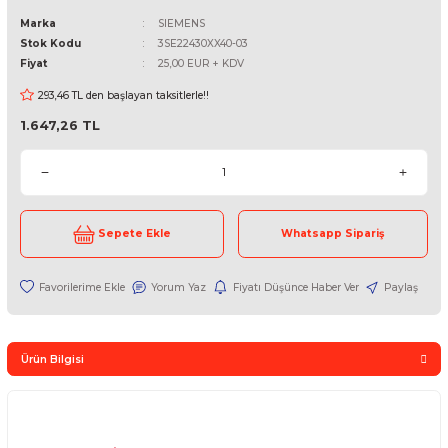
SIEMENS
SAFETY INTERLOCK SW, SPST/DPST, 4A, 230V ROHS COMP
Marka
SIEMENS
Stok Kodu
3SE22430XX40-03
Fiyat
25,00 EUR + KDV
293,46 TL den başlayan taksitlerle!!
1.647,26 TL
Sepete Ekle
Whatsapp Sipari
Yorum Yaz
Fiyatı Düşünce Haber Ver