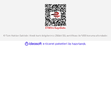
Ürün fiyatı diğer sitelerden daha pahalı.
Bu ürüne benzer farklı alternatifler olmalı.
Kurumsal
Hesabım
Kategoriler
Gönder
E-Bülten
İndirimlerden ve Yeni Ürünlerden Haberdar Olun!