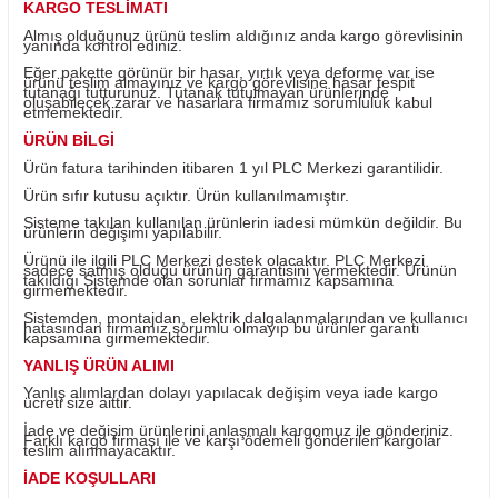
Ürün Bilgisi
KARGO TESLİMATI
Almış olduğunuz ürünü teslim aldığınız anda kargo görevl
yanında kontrol ediniz.
Eğer pakette görünür bir hasar, yırtık veya deforme var i
ürünü teslim almayınız ve kargo görevlisine hasar tespit
tutanağı tutturunuz. Tutanak tutulmayan ürünlerinde
oluşabilecek zarar ve hasarlara firmamız sorumluluk kab
etmemektedir.
ÜRÜN BİLGİ
Ürün fatura tarihinden itibaren 1 yıl PLC Merkezi garantili
Ürün sıfır kutusu açıktır. Ürün kullanılmamıştır.
Sisteme takılan kullanılan ürünlerin iadesi mümkün değild
ürünlerin değişimi yapılabilir.
Ürünü ile ilgili PLC Merkezi destek olacaktır. PLC Merkez
sadece satmış olduğu ürünün garantisini vermektedir. Ü