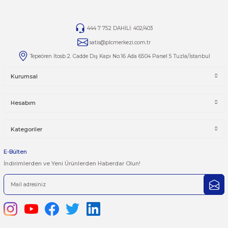
Yorumlar
Taksit Seçenekleri
Bu ürüne ilk yorumu siz yapın!
Önerileriniz
Yorum Yaz
Bu ürünün fiyat bilgisi, resim, ürün açıklamalarında ve diğer kon
yetersiz gördüğünüz noktaları öneri formunu kullanarak tarafımı
iletebilirsiniz.
Görüş ve önerileriniz için teşekkür ederiz.
Ürün resmi kalitesiz, bozuk veya görüntülenemiyor.
444 7 752 DAHİLİ: 402/403
Ürün açıklamasında eksik bilgiler bulunuyor.
satis@plcmerkezi.com.tr
Ürün bilgilerinde hatalar bulunuyor.
Tepeören İtosb 2. Cadde Dış Kapı No:16 Ada 6504 Parsel 5 Tuzla/İ