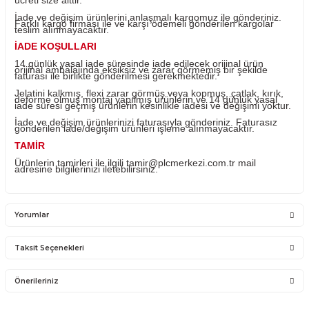
Ürün sıfır kutusu açıktır. Ürün kullanılmamıştır.
Sisteme takılan kullanılan ürünlerin iadesi mümkün değild
ürünlerin değişimi yapılabilir.
Ürünü ile ilgili PLC Merkezi destek olacaktır. PLC Merkez
sadece satmış olduğu ürünün garantisini vermektedir. Ü
takıldığı Sistemde olan sorunlar firmamız kapsamına
girmemektedir.
Sistemden, montajdan, elektrik dalgalanmalarından ve ku
hatasından firmamız sorumlu olmayıp bu ürünler garanti
kapsamına girmemektedir.
YANLIŞ ÜRÜN ALIMI
Yanlış alımlardan dolayı yapılacak değişim veya iade ka
ücreti size aittir.
İade ve değişim ürünlerini anlaşmalı kargomuz ile gönder
Farklı kargo firması ile ve karşı ödemeli gönderilen kargo
teslim alınmayacaktır.
İADE KOŞULLARI
14 günlük yasal iade süresinde iade edilecek orijinal ürü
orijinal ambalajında eksiksiz ve zarar görmemiş bir şekil
faturası ile birlikte gönderilmesi gerekmektedir.
Jelatini kalkmış, flexi zarar görmüş veya kopmuş, çatlak, 
deforme olmuş montaj yapılmış ürünlerin ve 14 günlük y
iade süresi geçmiş ürünlerin kesinlikle iadesi ve değişimi 
İade ve değişim ürünlerinizi faturasıyla gönderiniz. Fatur