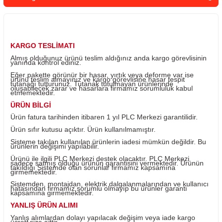
Sepete Ekle
Whatsapp Sipari
Yorum Yaz
Fiyatı Düşünce Haber Ver
Ürün Bilgisi
KARGO TESLİMATI
Almış olduğunuz ürünü teslim aldığınız anda kargo görevl
yanında kontrol ediniz.
Eğer pakette görünür bir hasar, yırtık veya deforme var i
ürünü teslim almayınız ve kargo görevlisine hasar tespit
tutanağı tutturunuz. Tutanak tutulmayan ürünlerinde
oluşabilecek zarar ve hasarlara firmamız sorumluluk kab
etmemektedir.
ÜRÜN BİLGİ
Ürün fatura tarihinden itibaren 1 yıl PLC Merkezi garantili