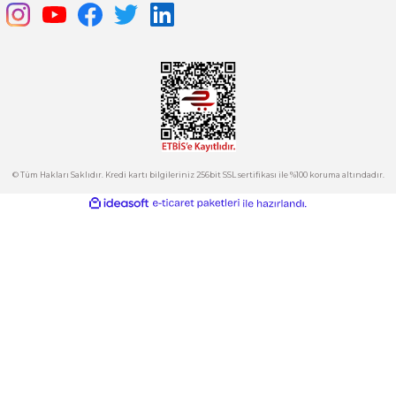
Ürün açıklamasında eksik bilgiler bulunuyor.
satis@plcmerkezi.com.tr
Ürün bilgilerinde hatalar bulunuyor.
Tepeören İtosb 2. Cadde Dış Kapı No:16 Ada 6504 Parsel 5 Tuzla/İ
Ürün fiyatı diğer sitelerden daha pahalı.
Bu ürüne benzer farklı alternatifler olmalı.
Kurumsal
Hesabım
Kategoriler
Gönder
E-Bülten
İndirimlerden ve Yeni Ürünlerden Haberdar Olun!