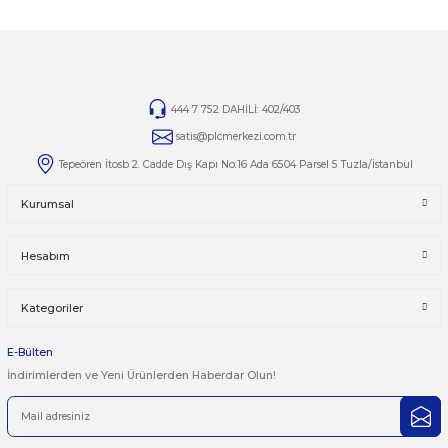
gönderilen iade/değişim ürünleri işleme alınmayacaktır.
TAMİR
Ürünlerin tamirleri ile ilgili
tamir@plcmerkezi.com.tr
mail
adresine bilgilerinizi iletebilirsiniz.
Yorumlar
Taksit Seçenekleri
Bu ürüne ilk yorumu siz yapın!
Önerileriniz
Yorum Yaz
Bu ürünün fiyat bilgisi, resim, ürün açıklamalarında ve diğer kon
yetersiz gördüğünüz noktaları öneri formunu kullanarak tarafımı
iletebilirsiniz.
Görüş ve önerileriniz için teşekkür ederiz.
Ürün resmi kalitesiz, bozuk veya görüntülenemiyor.
444 7 752 DAHİLİ: 402/403