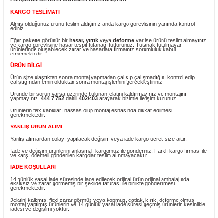
Ürün Bilgisi
DİKKAT!
YUKARIDA KODU BULANAN ÜRÜNE AİT
YEDEK PARÇADIR.
YEDEK
PARÇANIN DETAYLI GÖRSELİ EKLENMİŞTİR.
KARGO TESLİMATI
Almış olduğunuz ürünü teslim aldığınız anda kargo görevlisinin yanında ko
ediniz.
Eğer pakette görünür bir
hasar, yırtık
veya
deforme
var ise ürünü teslim 
ve kargo görevlisine hasar tespit tutanağı tutturunuz. Tutanak tutulmayan
ürünlerinde oluşabilecek zarar ve hasarlara firmamız sorumluluk kabul
etmemektedir.
ÜRÜN BİLGİ
Ürün size ulaştıktan sonra montaj yapmadan çalışıp çalışmadığını kontrol 
çalıştığından emin olduktan sonra montaj işlemini gerçekleştiriniz.
Üründe bir sorun varsa üzerinde bulunan jelatini kaldırmayınız ve montajın
yapmayınız.
444 7 752
dahili
402/403
arayarak bizimle iletişim kurunuz.
Ürünlerin flex kabloları hassas olup montaj esnasında dikkat edilmesi
gerekmektedir.