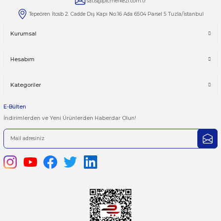
Taksit Seçenekleri
Bu ürüne ilk yorumu siz yapın!
Önerileriniz
Yorum Yaz
Bu ürünün fiyat bilgisi, resim, ürün açıklamalarında ve diğer kon
yetersiz gördüğünüz noktaları öneri formunu kullanarak tarafımı
iletebilirsiniz.
Görüş ve önerileriniz için teşekkür ederiz.
Ürün resmi kalitesiz, bozuk veya görüntülenemiyor.
444 7 752 DAHİLİ: 402/403
Ürün açıklamasında eksik bilgiler bulunuyor.
satis@plcmerkezi.com.tr
Ürün bilgilerinde hatalar bulunuyor.
Tepeören İtosb 2. Cadde Dış Kapı No:16 Ada 6504 Parsel 5 Tuzla/İ
Ürün fiyatı diğer sitelerden daha pahalı.
Bu ürüne benzer farklı alternatifler olmalı.
Kurumsal