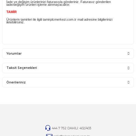
YANLIŞ ÜRÜN ALIMI
Yanlış alımlardan dolayı yapılacak değişim veya iade kargo ücreti size aittir
İade ve değişim ürünlerini anlaşmalı kargomuz ile gönderiniz. Farklı kargo f
ve karşı ödemeli gönderilen kargolar teslim alınmayacaktır.
İADE KOŞULLARI
14 günlük yasal iade süresinde iade edilecek orijinal ürün orijinal ambalajın
eksiksiz ve zarar görmemiş bir şekilde faturası ile birlikte gönderilmesi
gerekmektedir.
Jelatini kalkmış, flexi zarar görmüş veya kopmuş, çatlak, kırık, deforme o
montaj yapılmış ürünlerin ve 14 günlük yasal iade süresi geçmiş ürünlerin k
iadesi ve değişimi yoktur.
İade ve değişim ürünlerinizi faturasıyla gönderiniz. Faturasız gönderilen
iade/değişim ürünleri işleme alınmayacaktır.
TAMİR
Ürünlerin tamirleri ile ilgili tamirplcmerkezi.com.tr mail adresine bilgilerinizi
iletebilirsiniz.
Yorumlar