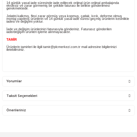
Ürün size ulaştıktan sonra montaj yapmadan çalışıp çalışmadığını kontrol 
çalıştığından emin olduktan sonra montaj işlemini gerçekleştiriniz.
Üründe bir sorun varsa üzerinde bulunan jelatini kaldırmayınız ve montajın
yapmayınız.
444 7 752
dahili
402/403
arayarak bizimle iletişim kurunuz.
Ürünlerin flex kabloları hassas olup montaj esnasında dikkat edilmesi
gerekmektedir.
YANLIŞ ÜRÜN ALIMI
Yanlış alımlardan dolayı yapılacak değişim veya iade kargo ücreti size aittir
İade ve değişim ürünlerini anlaşmalı kargomuz ile gönderiniz. Farklı kargo f
ve karşı ödemeli gönderilen kargolar teslim alınmayacaktır.
İADE KOŞULLARI
14 günlük yasal iade süresinde iade edilecek orijinal ürün orijinal ambalajın
eksiksiz ve zarar görmemiş bir şekilde faturası ile birlikte gönderilmesi
gerekmektedir.
Jelatini kalkmış, flexi zarar görmüş veya kopmuş, çatlak, kırık, deforme o
montaj yapılmış ürünlerin ve 14 günlük yasal iade süresi geçmiş ürünlerin k
iadesi ve değişimi yoktur.
İade ve değişim ürünlerinizi faturasıyla gönderiniz. Faturasız gönderilen
iade/değişim ürünleri işleme alınmayacaktır.
TAMİR
Ürünlerin tamirleri ile ilgili tamir@plcmerkezi.com.tr mail adresine bilgileriniz
iletebilirsiniz.