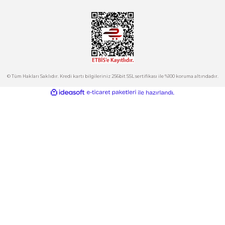
Tepeören İtosb 2. Cadde Dış Kapı No:16 Ada 6504 Parsel 5 Tuzla/İ
Ürün fiyatı diğer sitelerden daha pahalı.
Bu ürüne benzer farklı alternatifler olmalı.
Kurumsal
Hesabım
Kategoriler
Gönder
E-Bülten
İndirimlerden ve Yeni Ürünlerden Haberdar Olun!