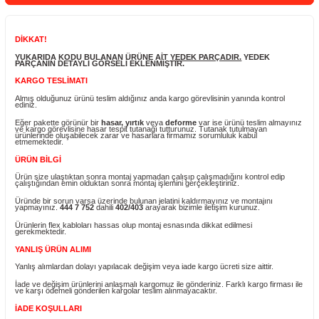
Yorum Yaz
Fiyatı Düşünce Haber Ver
Ürün Bilgisi
DİKKAT!
YUKARIDA KODU BULANAN ÜRÜNE AİT
YEDEK PARÇADIR.
YEDEK
PARÇANIN DETAYLI GÖRSELİ EKLENMİŞTİR.
KARGO TESLİMATI
Almış olduğunuz ürünü teslim aldığınız anda kargo görevlisinin yanında ko
ediniz.
Eğer pakette görünür bir
hasar, yırtık
veya
deforme
var ise ürünü teslim 
ve kargo görevlisine hasar tespit tutanağı tutturunuz. Tutanak tutulmayan
ürünlerinde oluşabilecek zarar ve hasarlara firmamız sorumluluk kabul
etmemektedir.
ÜRÜN BİLGİ