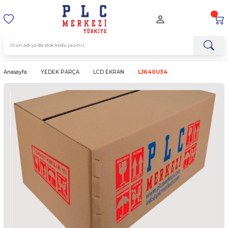
Anasayfa
YEDEK PARÇA
LCD EKRAN
LJ640U34