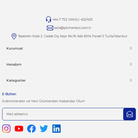
Yorumlar
Taksit Seçenekleri
Bu ürüne ilk yorumu siz yapın!
Önerileriniz
Yorum Yaz
Bu ürünün fiyat bilgisi, resim, ürün açıklamalarında ve diğer kon
yetersiz gördüğünüz noktaları öneri formunu kullanarak tarafımı
iletebilirsiniz.
Görüş ve önerileriniz için teşekkür ederiz.
Ürün resmi kalitesiz, bozuk veya görüntülenemiyor.
444 7 752 DAHİLİ: 402/403
Ürün açıklamasında eksik bilgiler bulunuyor.
satis@plcmerkezi.com.tr
Ürün bilgilerinde hatalar bulunuyor.