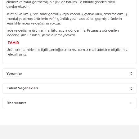
ürünün garantisini vermektedir. Ürünün takıldığı Sistemde olan sorunl
firmamız kapsamına girmemektedir.
SIEMENS
MITSUBISHI
Sistemden, montajdan, elektrik dalgalanmalarından ve kullanıcı hatas
firmamız sorumlu olmayıp bu ürünler garanti kapsamına girmemekted
MRON
SOCAPEL
YANLIŞ ÜRÜN ALIMI
Yanlış alımlardan dolayı yapılacak değişim veya iade kargo ücreti size ai
A
PHOENIX CONTACT
İade ve değişim ürünlerini anlaşmalı kargomuz ile gönderiniz. Farklı k
firması ile ve karşı ödemeli gönderilen kargolar teslim alınmayacaktır.
TELEMECANIQUE
İADE KOŞULLARI
14 günlük yasal iade süresinde iade edilecek orijinal ürün orijinal amba
PRO-FACE
YASKAWA
eksiksiz ve zarar görmemiş bir şekilde faturası ile birlikte gönderilmesi
gerekmektedir.
Jelatini kalkmış, flexi zarar görmüş veya kopmuş, çatlak, kırık, deforme
SCHLEICHER
montaj yapılmış ürünlerin ve 14 günlük yasal iade süresi geçmiş ürünle
kesinlikle iadesi ve değişimi yoktur.
SCHNEIDER ELECTRIC
İade ve değişim ürünlerinizi faturasıyla gönderiniz. Faturasız gönderile
iade/değişim ürünleri işleme alınmayacaktır.
SELTI ELETTRONICA
TAMİR
S.P.A
Ürünlerin tamirleri ile ilgili
tamir@plcmerkezi.com.tr
mail adresine bilgi
iletebilirsiniz.