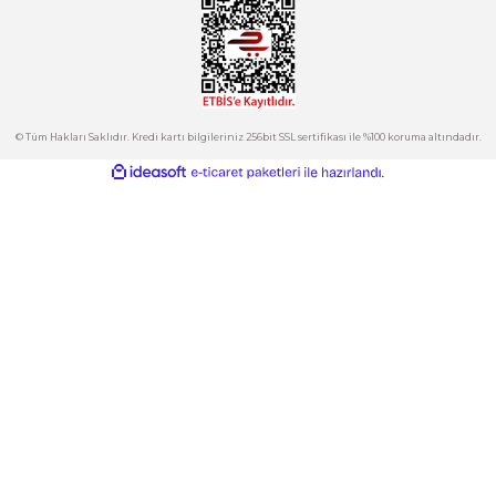
Bu ürüne benzer farklı alternatifler olmalı.
Kurumsal
Hesabım
Kategoriler
Gönder
E-Bülten
İndirimlerden ve Yeni Ürünlerden Haberdar Olun!