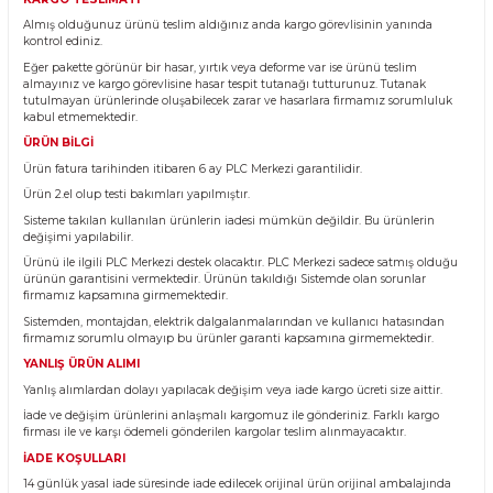
Yorum Yaz
Fiyatı Düşünce Haber Ver
U
A
GE FANUC
KA
JANITZA
RELIANCE ELECTRIC
Ürün Bilgisi
A
NZE
SCHNEIDER ELECTRIC
KARGO TESLİMATI
Almış olduğunuz ürünü teslim aldığınız anda kargo görevlisinin yanı
SIEMENS
KEYENCE
PANASONIC
kontrol ediniz.
Eğer pakette görünür bir hasar, yırtık veya deforme var ise ürünü teslim
U
YO
almayınız ve kargo görevlisine hasar tespit tutanağı tutturunuz. Tutan
tutulmayan ürünlerinde oluşabilecek zarar ve hasarlara firmamız soru
kabul etmemektedir.
GO
ITER
KRAUSSMAFFEI
ÜRÜN BİLGİ
Ürün fatura tarihinden itibaren 6 ay PLC Merkezi garantilidir.
WEIDMULLER
KRAUSSMAFFEI
SCHNEIDER ELECTRIC
Ürün 2.el olup testi bakımları yapılmıştır.
KA
YASKAWA
SEW EURODRIVE
Sisteme takılan kullanılan ürünlerin iadesi mümkün değildir. Bu ürünle
değişimi yapılabilir.
Ürünü ile ilgili PLC Merkezi destek olacaktır. PLC Merkezi sadece satmı
UER