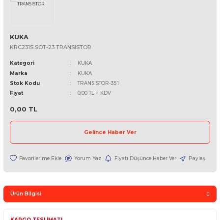
ELLER
BECKHOFF
CONTROL TECHNIQUES
IJER
HONEYWELL
COOPER INDUSTRIES
HÜBNER
DANFOSS
BOSCH REXROTH
KUKA
NZE
DATA LOGIC
BRAIN CHILD
KRC231S SOT-23 TRANSISTOR
Kategori
KUKA
ANVYS
EMERSON
MITSUBISHI
Marka
KUKA
Stok Kodu
TRANSISTOR-351
M
RCE
OMAU
Fiyat
0,00 TL + KDV
LTA
MRON
HEIDENHAIN
0,00 TL
ELLER
PHOENIX CONTACT
Gelince Haber Ver
ANUC
INDRAMAT