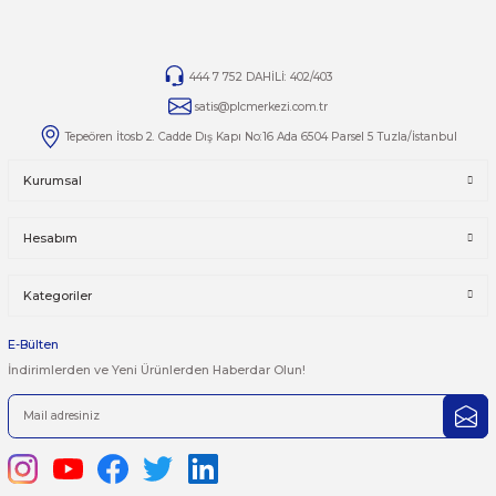
Ürünlerin tamirleri ile ilgili
tamir@plcmerkezi.com.tr
mail
adresine bilgilerinizi iletebilirsiniz
.
Yorumlar
Taksit Seçenekleri
Bu ürüne ilk yorumu siz yapın!
Önerileriniz
Yorum Yaz
Bu ürünün fiyat bilgisi, resim, ürün açıklamalarında ve diğer kon
yetersiz gördüğünüz noktaları öneri formunu kullanarak tarafımı
iletebilirsiniz.
Görüş ve önerileriniz için teşekkür ederiz.
Ürün resmi kalitesiz, bozuk veya görüntülenemiyor.
444 7 752 DAHİLİ: 402/403
Ürün açıklamasında eksik bilgiler bulunuyor.
satis@plcmerkezi.com.tr
Ürün bilgilerinde hatalar bulunuyor.