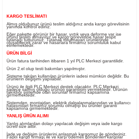
Yorum Yaz
Fiyatı Düşünce Haber Ver
Ürün Bilgisi
KARGO TESLİMATI
Almış olduğunuz ürünü teslim aldığınız anda kargo görevl
yanında kontrol ediniz.
Eğer pakette görünür bir hasar, yırtık veya deforme var i
ürünü teslim almayınız ve kargo görevlisine hasar tespit
tutanağı tutturunuz. Tutanak tutulmayan ürünlerinde
oluşabilecek zarar ve hasarlara firmamız sorumluluk kab
etmemektedir.
ÜRÜN BİLGİ
Ürün fatura tarihinden itibaren 1 yıl PLC Merkezi garantili
Ürün 2.el olup testi bakımları yapılmıştır.
Sisteme takılan kullanılan ürünlerin iadesi mümkün değild