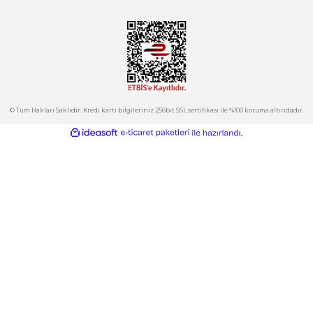
Tepeören İtosb 2. Cadde Dış Kapı No:16 Ada 6504 Parsel 5 Tuzla/İ
Ürün fiyatı diğer sitelerden daha pahalı.
Bu ürüne benzer farklı alternatifler olmalı.
Kurumsal
Hesabım
Kategoriler
Gönder
E-Bülten
İndirimlerden ve Yeni Ürünlerden Haberdar Olun!