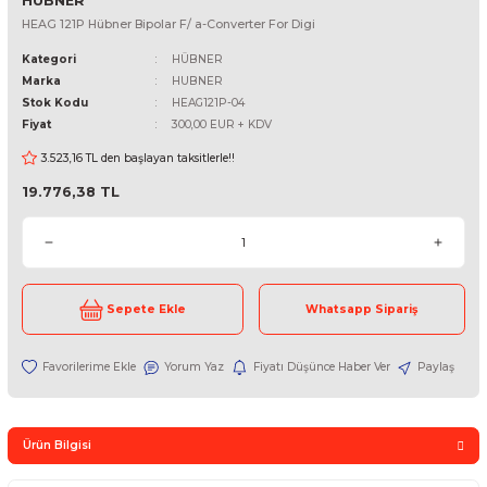
HUBNER
HEAG 121P Hübner Bipolar F/ a-Converter For Digi
Kategori
HÜBNER
Marka
HUBNER
Stok Kodu
HEAG121P-04
Fiyat
300,00 EUR + KDV
3.523,16 TL den başlayan taksitlerle!!
19.776,38 TL
Sepete Ekle
Whatsapp Sipari