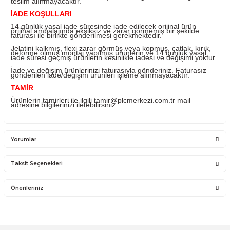
ürünlerin değişimi yapılabilir.
Ürünü ile ilgili PLC Merkezi destek olacaktır. PLC Merkez
sadece satmış olduğu ürünün garantisini vermektedir. Ü
takıldığı sistemde olan sorunlar firmamız kapsamına
girmemektedir.
Sistemden, montajdan, elektrik dalgalanmalarından ve ku
hatasından firmamız sorumlu olmayıp bu ürünler garanti
kapsamına girmemektedir.
YANLIŞ ÜRÜN ALIMI
Yanlış alımlardan dolayı yapılacak değişim veya iade ka
ücreti size aittir.
İade ve değişim ürünlerini anlaşmalı kargomuz ile gönder
Farklı kargo firması ile ve karşı ödemeli gönderilen kargo
teslim alınmayacaktır.
İADE KOŞULLARI
14 günlük yasal iade süresinde iade edilecek orijinal ürü
orijinal ambalajında eksiksiz ve zarar görmemiş bir şekil
faturası ile birlikte gönderilmesi gerekmektedir.
Jelatini kalkmış, flexi zarar görmüş veya kopmuş, çatlak, 
deforme olmuş montaj yapılmış ürünlerin ve 14 günlük y
iade süresi geçmiş ürünlerin kesinlikle iadesi ve değişimi 
İade ve değişim ürünlerinizi faturasıyla gönderiniz. Fatur
gönderilen iade/değişim ürünleri işleme alınmayacaktır.
TAMİR