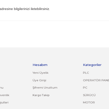
 iade kargo ücreti size aittir.
ile gönderiniz. Farklı kargo firması ile ve karşı ödemeli gön
ijinal ürün orijinal ambalajında eksiksiz ve zarar görmemiş bi
uş, çatlak, kırık, deforme olmuş montaj yapılmış ürünlerin ve
riniz. Faturasız gönderilen iade/değişim ürünleri işleme alın
om.tr
mail adresine bilgilerinizi iletebilirsiniz
.
ve diğer konularda yetersiz gördüğünüz noktaları öneri formunu kullana
Bu ürüne ilk yorumu siz yapın!