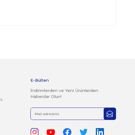
derilen kargolar teslim alınmayacaktır.
r şekilde faturası ile birlikte gönderilmesi gerekmektedir.
 14 günlük yasal iade süresi geçmiş ürünlerin kesinlikle iade
mayacaktır.
rak tarafımıza iletebilirsiniz.