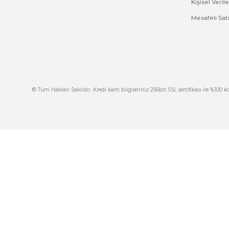
Ürün resmi kalitesiz, bozuk veya görüntülenemiyor.
Ürün açıklamasında eksik bilgiler bulunuyor.
Ürün bilgilerinde hatalar bulunuyor.
Ürün fiyatı diğer sitelerden daha pahalı.
Bu ürüne benzer farklı alternatifler olmalı.
İ
444 7 752 DAHİLİ: 402/403
İ
satis@plcmerkezi.com.tr
G
Tepeören İtosb 2. Cadde Dış Kapı No:16 Ada
6504 Parsel 5 Tuzla/İstanbul
İ
K
M