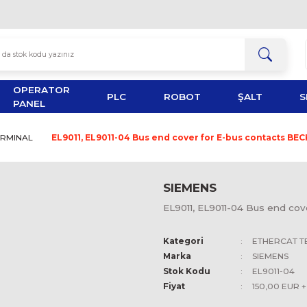
OPERATOR
TOR
PLC
ROBOT
PANEL
HERCAT TERMINAL
EL9011, EL9011-04 Bus end cover f
SIEMEN
EL9011, EL
Kategori
Marka