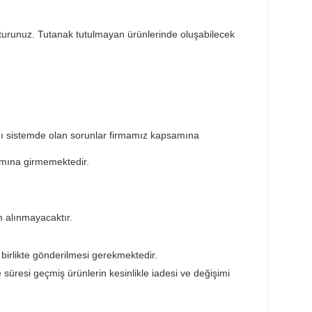
Taksit Seçenekleri
Öneril
sar tespit tutanağı tutturunuz. Tutanak tutulmayan ürünlerin
ktedir. Ürünün takıldığı sistemde olan sorunlar firmamız ka
ürünler garanti kapsamına girmemektedir.