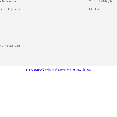
Yorum Yaz
Kurumsal
Hesabım
Hakkımızda
Yeni Üyelik
letişim
Üye Girişi
letişim Formu
Şifremi Unuttum
izlilik ve Güvenlik
Kargo Takip
Gönder
ptal İade Koşullari
işisel Veriler Politikası
esafeli Satış Sözleşmesi