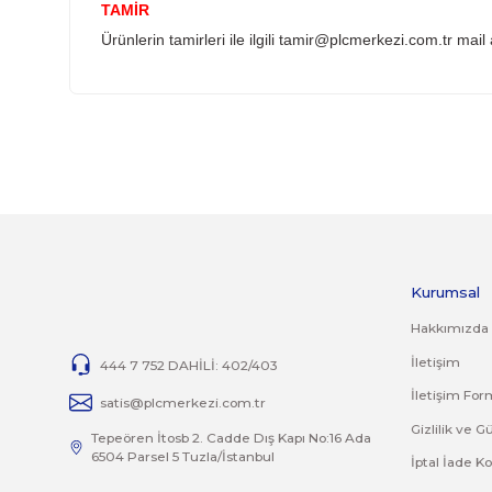
YANLIŞ ÜRÜN ALIMI
Yanlış alımlardan dolayı yapılacak değişim veya
İade ve değişim ürünlerini anlaşmalı kargomuz 
İADE KOŞULLARI
14 günlük yasal iade süresinde iade edilecek or
Jelatini kalkmış, flexi zarar görmüş veya kopm
yoktur.
İade ve değişim ürünlerinizi faturasıyla gönde
TAMİR
Ürünlerin tamirleri ile ilgili
tamir@plcmerkezi.c
Bu ürünün fiyat bilgisi, resim, ürün açıklamalarında 
Görüş ve önerileriniz için teşekkür ederiz.