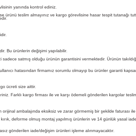
Yorumlar
argo görevlisinin yanında kontrol ediniz.
eforme var ise ürünü teslim almayınız ve kargo görevlisine ha
 etmemektedir.
i garantilidir.
kün değildir. Bu ürünlerin değişimi yapılabilir.
. PLC Merkezi sadece satmış olduğu ürünün garantisini verme
ından ve kullanıcı hatasından firmamız sorumlu olmayıp bu 