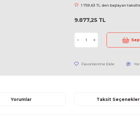
Stok Kodu
Fiyat
1.759,63 
9.877,25