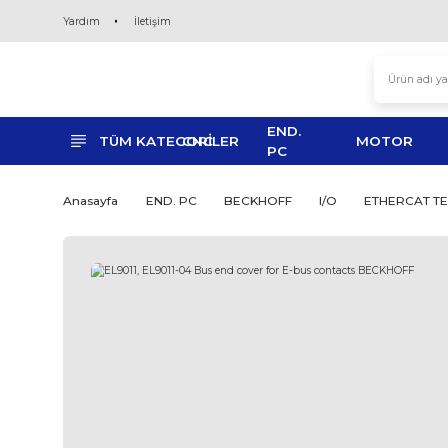
Yardım
İletişim
END.
TÜM KATEGORİLER
CNC
MO
PC
Anasayfa
END. PC
BECKHOFF
I/O
ET