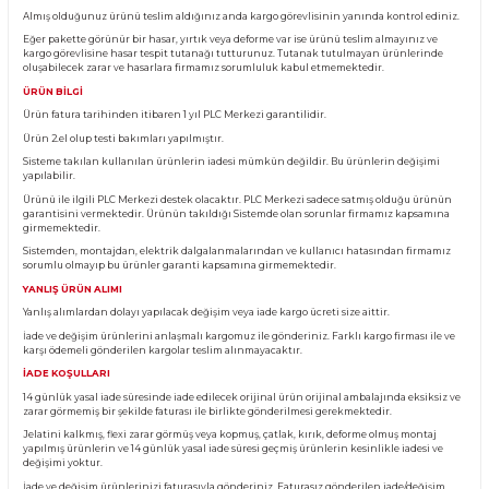
Ürün Bilgisi
KARGO TESLİMATI
Almış olduğunuz ürünü teslim aldığınız anda kargo görevlisinin yanında kontro
Eğer pakette görünür bir hasar, yırtık veya deforme var ise ürünü teslim almayın
kargo görevlisine hasar tespit tutanağı tutturunuz. Tutanak tutulmayan ürünl
oluşabilecek zarar ve hasarlara firmamız sorumluluk kabul etmemektedir.
ÜRÜN BİLGİ
Ürün fatura tarihinden itibaren 1 yıl PLC Merkezi garantilidir.
Ürün 2.el olup testi bakımları yapılmıştır.
Sisteme takılan kullanılan ürünlerin iadesi mümkün değildir. Bu ürünlerin değ
yapılabilir.
Ürünü ile ilgili PLC Merkezi destek olacaktır. PLC Merkezi sadece satmış olduğ
garantisini vermektedir. Ürünün takıldığı Sistemde olan sorunlar firmamız ka
girmemektedir.
Sistemden, montajdan, elektrik dalgalanmalarından ve kullanıcı hatasından f
sorumlu olmayıp bu ürünler garanti kapsamına girmemektedir.