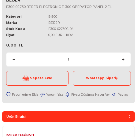
BEIJER
E300 02750 BEIJER ELECTRONIC E-300 OPERATOR PANEL 2.EL
Kategori
E-300
Marka
BEIJER
Stok Kodu
E300-02750C-04
Fiyat
0,00 EUR + KDV
0,00 TL
Sepete Ekle
Whatsapp Sipari
Yorum Yaz
Fiyatı Düşünce Haber Ver