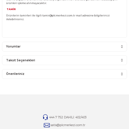
YANLIŞ ÜRÜN ALIMI
Yanlış alımlardan dolayı yapılacak değişim veya iade kargo ücreti size aittir.
İade ve değişim ürünlerini anlaşmalı kargomuz ile gönderiniz. Farklı kargo firma
karşı ödemeli gönderilen kargolar teslim alınmayacaktır.
İADE KOŞULLARI
14 günlük yasal iade süresinde iade edilecek orijinal ürün orijinal ambalajında e
zarar görmemiş bir şekilde faturası ile birlikte gönderilmesi gerekmektedir.
Jelatini kalkmış, flexi zarar görmüş veya kopmuş, çatlak, kırık, deforme olmuş m
yapılmış ürünlerin ve 14 günlük yasal iade süresi geçmiş ürünlerin kesinlikle iad
değişimi yoktur.
İade ve değişim ürünlerinizi faturasıyla gönderiniz. Faturasız gönderilen iade/
ürünleri işleme alınmayacaktır.
TAMİR
Ürünlerin tamirleri ile ilgili
tamir@plcmerkezi.com.tr
mail adresine bilgileriniz
iletebilirsiniz.
Yorumlar