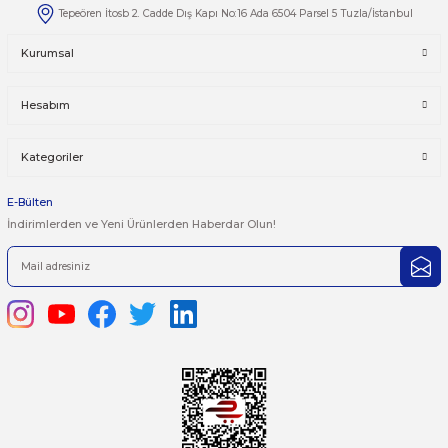
Taksit Seçenekleri
Bu ürüne ilk yorumu siz yapın!
Önerileriniz
Yorum Yaz
Bu ürünün fiyat bilgisi, resim, ürün açıklamalarında ve diğer kon
yetersiz gördüğünüz noktaları öneri formunu kullanarak tarafımı
iletebilirsiniz.
Görüş ve önerileriniz için teşekkür ederiz.
Ürün resmi kalitesiz, bozuk veya görüntülenemiyor.
444 7 752 DAHİLİ: 402/403
Ürün açıklamasında eksik bilgiler bulunuyor.
satis@plcmerkezi.com.tr
Ürün bilgilerinde hatalar bulunuyor.
Tepeören İtosb 2. Cadde Dış Kapı No:16 Ada 6504 Parsel 5 Tuzla/İ
Ürün fiyatı diğer sitelerden daha pahalı.
Bu ürüne benzer farklı alternatifler olmalı.
Kurumsal
Hesabım