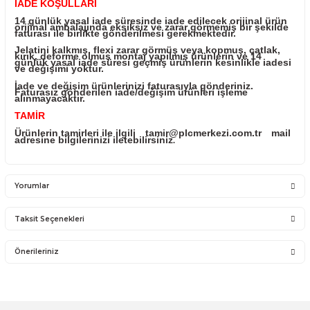
Ürünü ile ilgili PLC Merkezi destek olacaktır. PLC Me
sadece satmış olduğu ürünün garantisini vermektedi
Ürünün takıldığı sistemde olan sorunlar firmamız
kapsamına girmemektedir.
Sistemden, montajdan, elektrik dalgalanmalarından 
kullanıcı hatasından firmamız sorumlu olmayıp bu ür
garanti kapsamına girmemektedir.
YANLIŞ ÜRÜN ALIMI
Yanlış alımlardan dolayı yapılacak değişim veya iad
ücreti size aittir.
İade ve değişim ürünlerini anlaşmalı kargomuz ile
gönderiniz. Farklı kargo firması ile ve karşı ödemeli
gönderilen kargolar teslim alınmayacaktır.
İADE KOŞULLARI
14 günlük yasal iade süresinde iade edilecek orijina
orijinal ambalajında eksiksiz ve zarar görmemiş bir ş
faturası ile birlikte gönderilmesi gerekmektedir.
Jelatini kalkmış, flexi zarar görmüş veya kopmuş, çat
kırık, deforme olmuş montaj yapılmış ürünlerin ve 14
günlük yasal iade süresi geçmiş ürünlerin kesinlikle 
ve değişimi yoktur.
İade ve değişim ürünlerinizi faturasıyla gönderiniz.
Faturasız gönderilen iade/değişim ürünleri işleme
alınmayacaktır.
TAMİR