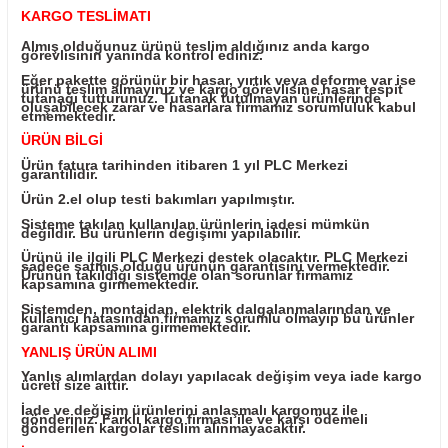
Yorum Yaz
Fiyatı Düşünce Haber Ver
Ürün Bilgisi
KARGO TESLİMATI
Almış olduğunuz ürünü teslim aldığınız anda kargo
görevlisinin yanında kontrol ediniz.
Eğer pakette görünür bir hasar, yırtık veya deforme v
ürünü teslim almayınız ve kargo görevlisine hasar te
tutanağı tutturunuz. Tutanak tutulmayan ürünlerind
oluşabilecek zarar ve hasarlara firmamız sorumluluk
etmemektedir.
ÜRÜN BİLGİ
Ürün fatura tarihinden itibaren 1 yıl PLC Merkezi
garantilidir.
Ürün 2.el olup testi bakımları yapılmıştır.
Sisteme takılan kullanılan ürünlerin iadesi mümkün
değildir. Bu ürünlerin değişimi yapılabilir.