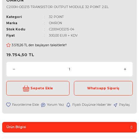
OMRON
C200H-OD215 TRANSISTOR OUTPUT MODULE 32 POINT 2.EL
Kategori
32 POINT
Marka
OMRON
Stok Kodu
C200HOD215-04
Fiyat
300,00 EUR + KDV
3.519,26 TL den başlayan taksitlerle!!
19.754,50 TL
Sepete Ekle
Whatsapp Sipari