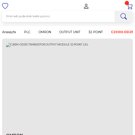
Anasayfa
PLC
OMRON
OUTPUT UNIT
32 POINT
C