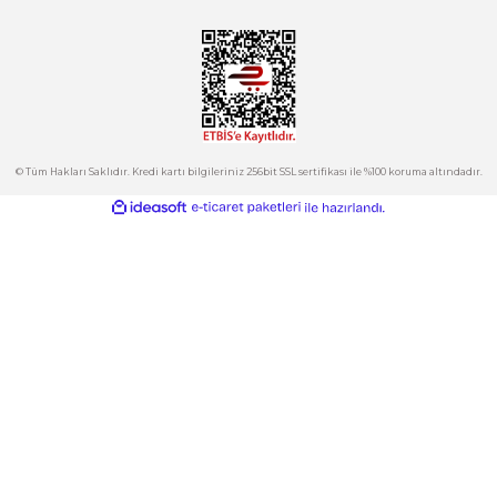
Tepeören İtosb 2. Cadde Dış Kapı No:16 Ada 6504 Parsel 5 Tuzla/İ
Ürün fiyatı diğer sitelerden daha pahalı.
Bu ürüne benzer farklı alternatifler olmalı.
Kurumsal
Hesabım
Kategoriler
Gönder
E-Bülten
İndirimlerden ve Yeni Ürünlerden Haberdar Olun!