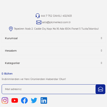
Ürünlerin tamirleri ile ilgili
tamir@plcmerkezi.com.tr
adresine bilgilerinizi iletebilirsiniz
.
Yorumlar
Taksit Seçenekleri
Bu ürüne ilk yorumu siz yapın!
Önerileriniz
Yorum Yaz
Bu ürünün fiyat bilgisi, resim, ürün açıklamalarında ve diğer kon
yetersiz gördüğünüz noktaları öneri formunu kullanarak tarafımı
iletebilirsiniz.
Görüş ve önerileriniz için teşekkür ederiz.
Ürün resmi kalitesiz, bozuk veya görüntülenemiyor.
444 7 752 DAHİLİ: 402/403
Ürün açıklamasında eksik bilgiler bulunuyor.
satis@plcmerkezi.com.tr
Ürün bilgilerinde hatalar bulunuyor.