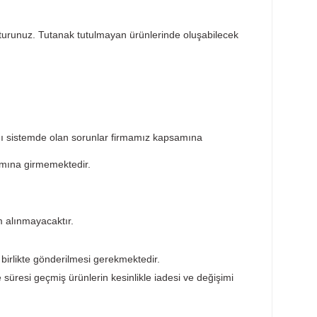
Taksit Seçenekleri
Öneril
sar tespit tutanağı tutturunuz. Tutanak tutulmayan ürünlerin
ktedir. Ürünün takıldığı sistemde olan sorunlar firmamız ka
ürünler garanti kapsamına girmemektedir.