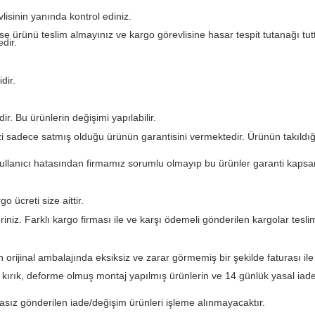
Yorumlar
argo görevlisinin yanında kontrol ediniz.
eforme var ise ürünü teslim almayınız ve kargo görevlisine ha
 etmemektedir.
i garantilidir.
kün değildir. Bu ürünlerin değişimi yapılabilir.
. PLC Merkezi sadece satmış olduğu ürünün garantisini verme
ından ve kullanıcı hatasından firmamız sorumlu olmayıp bu 