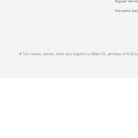
Ürün resmi kalitesiz, bozuk veya görüntülenemiyor.
Ürün açıklamasında eksik bilgiler bulunuyor.
Ürün bilgilerinde hatalar bulunuyor.
Ürün fiyatı diğer sitelerden daha pahalı.
Bu ürüne benzer farklı alternatifler olmalı.
İ
444 7 752 DAHİLİ: 402/403
İ
satis@plcmerkezi.com.tr
G
Tepeören İtosb 2. Cadde Dış Kapı No:16 Ada
6504 Parsel 5 Tuzla/İstanbul
İ
K
M