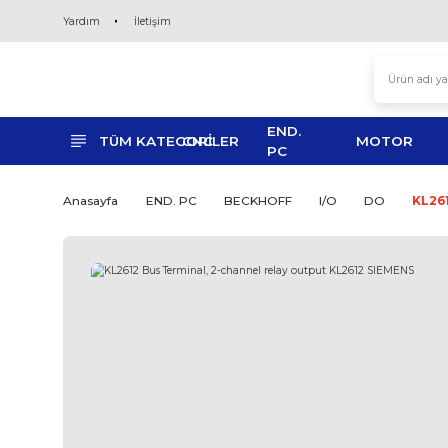
Yardım
İletişim
END.
TÜM KATEGORİLER
CNC
MO
PC
Anasayfa
END. PC
BECKHOFF
I/O
D