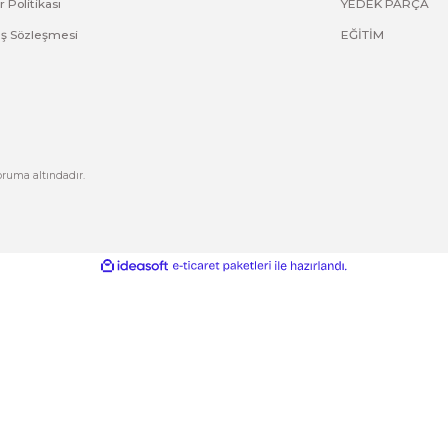
Yorum Yaz
Kurumsal
Hesabım
Hakkımızda
Yeni Üyelik
letişim
Üye Girişi
letişim Formu
Şifremi Unuttum
izlilik ve Güvenlik
Kargo Takip
Gönder
ptal İade Koşullari
işisel Veriler Politikası
esafeli Satış Sözleşmesi