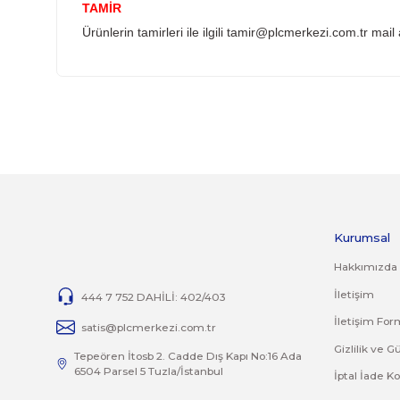
YANLIŞ ÜRÜN ALIMI
Yanlış alımlardan dolayı yapılacak değişim veya
İade ve değişim ürünlerini anlaşmalı kargomuz 
İADE KOŞULLARI
14 günlük yasal iade süresinde iade edilecek or
Jelatini kalkmış, flexi zarar görmüş veya kopm
yoktur.
İade ve değişim ürünlerinizi faturasıyla gönde
TAMİR
Ürünlerin tamirleri ile ilgili
tamir@plcmerkezi.c
Bu ürünün fiyat bilgisi, resim, ürün açıklamalarında 
Görüş ve önerileriniz için teşekkür ederiz.