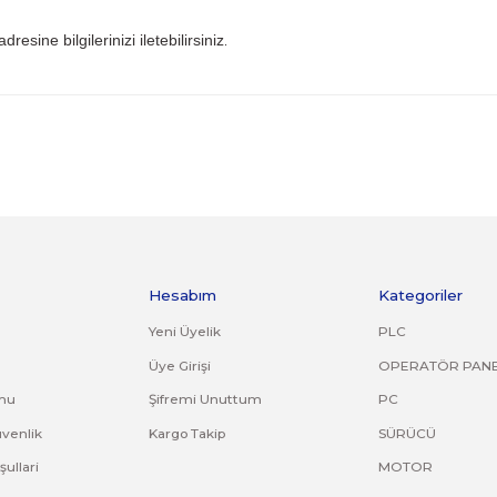
 iade kargo ücreti size aittir.
ile gönderiniz. Farklı kargo firması ile ve karşı ödemeli gön
ijinal ürün orijinal ambalajında eksiksiz ve zarar görmemiş bi
uş, çatlak, kırık, deforme olmuş montaj yapılmış ürünlerin ve
riniz. Faturasız gönderilen iade/değişim ürünleri işleme alın
om.tr
mail adresine bilgilerinizi iletebilirsiniz
.
ve diğer konularda yetersiz gördüğünüz noktaları öneri formunu kullana
Bu ürüne ilk yorumu siz yapın!