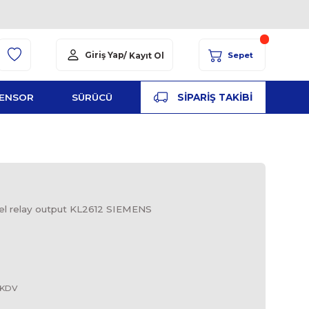
Giriş Yap
/ Kayıt Ol
YED
ŞALT
SENSOR
SÜRÜCÜ
PA
2 SIEMENS
S
 Terminal, 2-channel relay output KL2612 SIEMENS
DO
SIEMENS