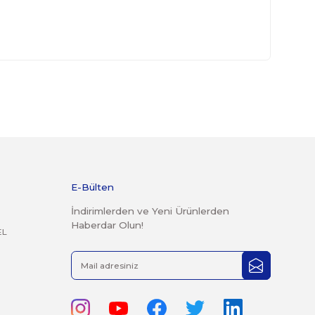
derilen kargolar teslim alınmayacaktır.
r şekilde faturası ile birlikte gönderilmesi gerekmektedir.
 14 günlük yasal iade süresi geçmiş ürünlerin kesinlikle iade
mayacaktır.
rak tarafımıza iletebilirsiniz.