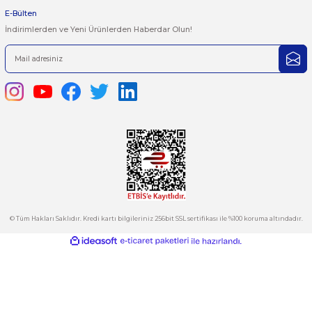
satis@plcmerkezi.com.tr
Ürün bilgilerinde hatalar bulunuyor.
Tepeören İtosb 2. Cadde Dış Kapı No:16 Ada 6504 Parsel 5 Tuzla/İ
Ürün fiyatı diğer sitelerden daha pahalı.
Bu ürüne benzer farklı alternatifler olmalı.
Kurumsal
Hesabım
Kategoriler
Gönder
E-Bülten
İndirimlerden ve Yeni Ürünlerden Haberdar Olun!