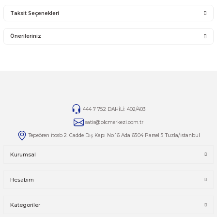
Ürün Bilgisi
Yorumlar
Taksit Seçenekleri
Bu ürüne ilk yorumu siz yapın!
Önerileriniz
Yorum Yaz
Bu ürünün fiyat bilgisi, resim, ürün açıklamalarında ve diğer kon
yetersiz gördüğünüz noktaları öneri formunu kullanarak tarafımı
iletebilirsiniz.
Görüş ve önerileriniz için teşekkür ederiz.
Ürün resmi kalitesiz, bozuk veya görüntülenemiyor.
444 7 752 DAHİLİ: 402/403
Ürün açıklamasında eksik bilgiler bulunuyor.