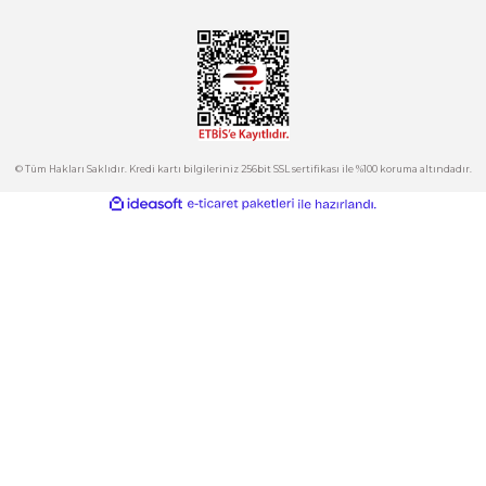
Tepeören İtosb 2. Cadde Dış Kapı No:16 Ada 6504 Parsel 5 Tuzla/İ
Ürün fiyatı diğer sitelerden daha pahalı.
Bu ürüne benzer farklı alternatifler olmalı.
Kurumsal
Hesabım
Kategoriler
Gönder
E-Bülten
İndirimlerden ve Yeni Ürünlerden Haberdar Olun!