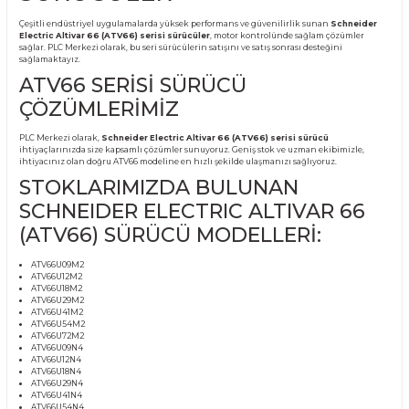
Ürün Bilgisi
SCHNEIDER ELECTRIC
ALTIVAR 66 (ATV66) SERİSİ
SÜRÜCÜLER
Çeşitli endüstriyel uygulamalarda yüksek performans ve güvenilirlik sunan
Sch
Electric Altivar 66 (ATV66) serisi sürücüler
, motor kontrolünde sağlam çözü
sağlar. PLC Merkezi olarak, bu seri sürücülerin satışını ve satış sonrası desteğini
sağlamaktayız.
ATV66 SERİSİ SÜRÜCÜ
ÇÖZÜMLERİMİZ
PLC Merkezi olarak,
Schneider Electric Altivar 66 (ATV66) serisi sürücü
ihtiyaçlarınızda size kapsamlı çözümler sunuyoruz. Geniş stok ve uzman ekibim
ihtiyacınız olan doğru ATV66 modeline en hızlı şekilde ulaşmanızı sağlıyoruz.
STOKLARIMIZDA BULUNAN
SCHNEIDER ELECTRIC ALTIVAR 