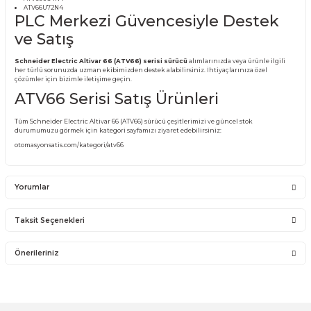
(ATV66) SÜRÜCÜ MODELLERİ:
ATV66U09M2
ATV66U12M2
ATV66U18M2
ATV66U29M2
ATV66U41M2
ATV66U54M2
ATV66U72M2
ATV66U09N4
ATV66U12N4
ATV66U18N4
ATV66U29N4
ATV66U41N4
ATV66U54N4
ATV66U72N4
PLC Merkezi Güvencesiyle Dest
ve Satış
Schneider Electric Altivar 66 (ATV66) serisi sürücü
alımlarınızda veya ürünle
her türlü sorunuzda uzman ekibimizden destek alabilirsiniz. İhtiyaçlarınıza öz
çözümler için bizimle iletişime geçin.
ATV66 Serisi Satış Ürünleri
Tüm Schneider Electric Altivar 66 (ATV66) sürücü çeşitlerimizi ve güncel stok