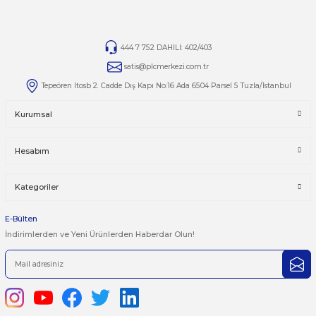
durumumuzu görmek için kategori sayfamızı ziyaret edebilirsiniz:
otomasyonsatis.com/kategori/atv66
Yorumlar
Taksit Seçenekleri
Bu ürüne ilk yorumu siz yapın!
Önerileriniz
Yorum Yaz
Bu ürünün fiyat bilgisi, resim, ürün açıklamalarında ve diğer kon
yetersiz gördüğünüz noktaları öneri formunu kullanarak tarafımı
iletebilirsiniz.
Görüş ve önerileriniz için teşekkür ederiz.
Ürün resmi kalitesiz, bozuk veya görüntülenemiyor.
444 7 752 DAHİLİ: 402/403
Ürün açıklamasında eksik bilgiler bulunuyor.
satis@plcmerkezi.com.tr
Ürün bilgilerinde hatalar bulunuyor.