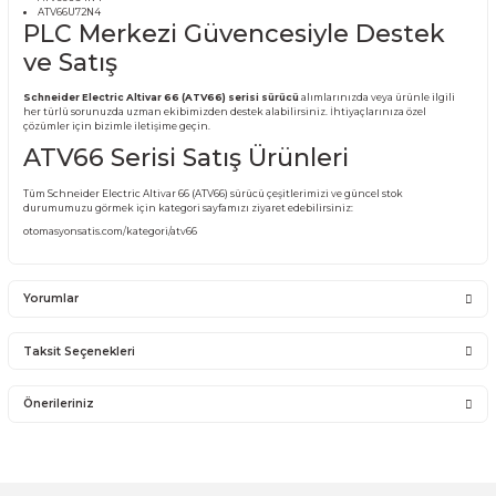
(ATV66) SÜRÜCÜ MODELLERİ:
ATV66U09M2
ATV66U12M2
ATV66U18M2
ATV66U29M2
ATV66U41M2
ATV66U54M2
ATV66U72M2
ATV66U09N4
ATV66U12N4
ATV66U18N4
ATV66U29N4
ATV66U41N4
ATV66U54N4
ATV66U72N4
PLC Merkezi Güvencesiyle Dest
ve Satış
Schneider Electric Altivar 66 (ATV66) serisi sürücü
alımlarınızda veya ürünle
her türlü sorunuzda uzman ekibimizden destek alabilirsiniz. İhtiyaçlarınıza öz
çözümler için bizimle iletişime geçin.
ATV66 Serisi Satış Ürünleri
Tüm Schneider Electric Altivar 66 (ATV66) sürücü çeşitlerimizi ve güncel stok