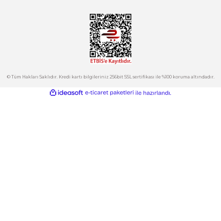
Tepeören İtosb 2. Cadde Dış Kapı No:16 Ada 6504 Parsel 5 Tuzla/İ
Ürün fiyatı diğer sitelerden daha pahalı.
Bu ürüne benzer farklı alternatifler olmalı.
Kurumsal
Hesabım
Kategoriler
Gönder
E-Bülten
İndirimlerden ve Yeni Ürünlerden Haberdar Olun!