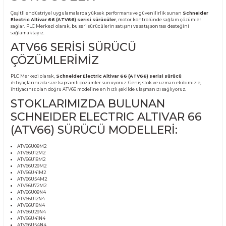
Ürün Bilgisi
SCHNEIDER ELECTRIC
ALTIVAR 66 (ATV66) SERİSİ
SÜRÜCÜLER
Çeşitli endüstriyel uygulamalarda yüksek performans ve güvenilirlik sunan
Sch
Electric Altivar 66 (ATV66) serisi sürücüler
, motor kontrolünde sağlam çözü
sağlar. PLC Merkezi olarak, bu seri sürücülerin satışını ve satış sonrası desteğini
sağlamaktayız.
ATV66 SERİSİ SÜRÜCÜ
ÇÖZÜMLERİMİZ
PLC Merkezi olarak,
Schneider Electric Altivar 66 (ATV66) serisi sürücü
ihtiyaçlarınızda size kapsamlı çözümler sunuyoruz. Geniş stok ve uzman ekibim
ihtiyacınız olan doğru ATV66 modeline en hızlı şekilde ulaşmanızı sağlıyoruz.
STOKLARIMIZDA BULUNAN
SCHNEIDER ELECTRIC ALTIVAR 