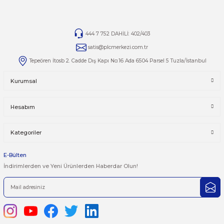
durumumuzu görmek için kategori sayfamızı ziyaret edebilirsiniz:
otomasyonsatis.com/kategori/atv66
Yorumlar
Taksit Seçenekleri
Bu ürüne ilk yorumu siz yapın!
Önerileriniz
Yorum Yaz
Bu ürünün fiyat bilgisi, resim, ürün açıklamalarında ve diğer kon
yetersiz gördüğünüz noktaları öneri formunu kullanarak tarafımı
iletebilirsiniz.
Görüş ve önerileriniz için teşekkür ederiz.
Ürün resmi kalitesiz, bozuk veya görüntülenemiyor.
444 7 752 DAHİLİ: 402/403
Ürün açıklamasında eksik bilgiler bulunuyor.
satis@plcmerkezi.com.tr
Ürün bilgilerinde hatalar bulunuyor.