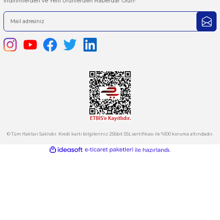
iletebilirsiniz.
Görüş ve önerileriniz için teşekkür ederiz.
Ürün resmi kalitesiz, bozuk veya görüntülenemiyor.
444 7 752 DAHİLİ: 402/403
Ürün açıklamasında eksik bilgiler bulunuyor.
satis@plcmerkezi.com.tr
Ürün bilgilerinde hatalar bulunuyor.
Tepeören İtosb 2. Cadde Dış Kapı No:16 Ada 6504 Parsel 5 Tuzla/İ
Ürün fiyatı diğer sitelerden daha pahalı.
Bu ürüne benzer farklı alternatifler olmalı.
Kurumsal
Hesabım
Kategoriler
Gönder
E-Bülten
İndirimlerden ve Yeni Ürünlerden Haberdar Olun!