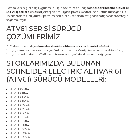
Ürün Bilgisi
SCHNEIDER ELECTRIC
ALTIVAR 61 (ATV61) SERİSİ
SÜRÜCÜLER
Pompa ve fan gibi akış uygulamaları için optimize edilmiş
Schneider Electric A
(ATV61) serisi sürücüler
, enerji verimliliği ve proses kontrolünde üstünlük sağ
Merkezi olarak, bu yüksek performanslı sürücü serisinin satışını ve satış sonrası
sağlamaktayız.
ATV61 SERİSİ SÜRÜCÜ
ÇÖZÜMLERİMİZ
PLC Merkezi olarak,
Schneider Electric Altivar 61 (ATV61) serisi sürücü
ihtiyaçlarınızda size kapsamlı çözümler sunuyoruz. Geniş stok ve uzman ekibim
ihtiyacınız olan doğru ATV61 modeline en hızlı şekilde ulaşmanızı sağlıyoruz.
STOKLARIMIZDA BULUNAN
SCHNEIDER ELECTRIC ALTIVAR 