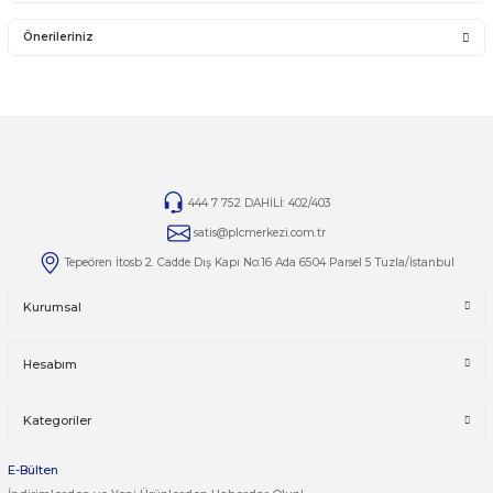
Schneider Electric Altivar 61 (ATV61) serisi sürücü
alımlarınızda veya ürünle 
türlü sorunuzda uzman ekibimizden destek alabilirsiniz. İhtiyaçlarınıza özel ç
için bizimle iletişime geçin.
ATV61 Serisi Satış Ürünleri
Tüm Schneider Electric Altivar 61 (ATV61) sürücü çeşitlerimizi ve güncel stok 
görmek için kategori sayfamızı ziyaret edebilirsiniz:
otomasyonsatis.com/kategori/atv61
Yorumlar
Taksit Seçenekleri
Bu ürüne ilk yorumu siz yapın!
Önerileriniz
Yorum Yaz
Bu ürünün fiyat bilgisi, resim, ürün açıklamalarında ve diğer kon
yetersiz gördüğünüz noktaları öneri formunu kullanarak tarafımı