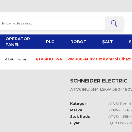
OPERATOR
TOR
PLC
ROBOT
PANEL
ALTIVAR
ATV61 Tamiri
ATV61HU15N4 1.5kW 380–480V 
SCHNEID
ATV61HU15N
Kategori
Marka