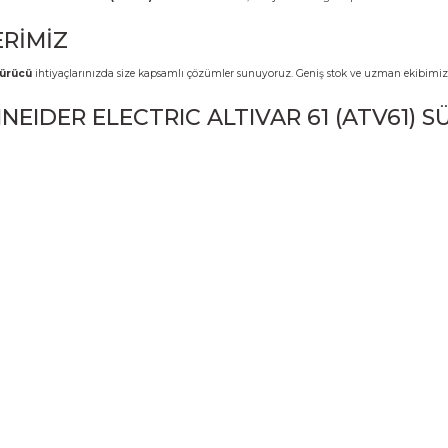
Yorumlar
ALTIVAR 61 (ATV61) SERİSİ
miş
Schneider Electric Altivar 61 (ATV61) serisi sürücüler
, enerji veri
ÖZÜMLERİMİZ
V61) serisi sürücü
ihtiyaçlarınızda size kapsamlı çözümler sunuyoruz. Gen
 SCHNEIDER ELECTRIC ALTIVAR 6