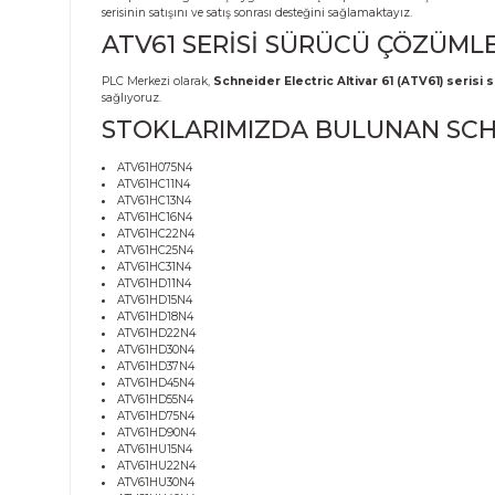
Ürün Bilgisi
SCHNEIDER ELECTRIC 
Pompa ve fan gibi akış uygulamaları için optimize edil
serisinin satışını ve satış sonrası desteğini sağlamaktayız.
ATV61 SERİSİ SÜRÜCÜ Ç
PLC Merkezi olarak,
Schneider Electric Altivar 61 (AT
sağlıyoruz.
STOKLARIMIZDA BULUNAN
ATV61H075N4
ATV61HC11N4
ATV61HC13N4
ATV61HC16N4
ATV61HC22N4
ATV61HC25N4
ATV61HC31N4