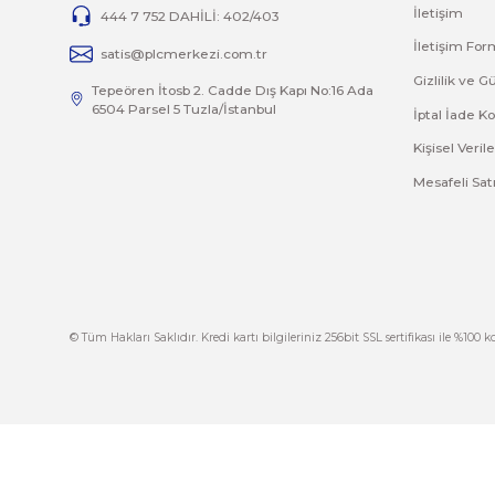
Bu ürünün fiyat bilgisi, resim, ürün açıklamalarında 
Görüş ve önerileriniz için teşekkür ederiz.
Ürün resmi kalitesiz, bozuk veya görüntülenemiyor.
Ürün açıklamasında eksik bilgiler bulunuyor.
Ürün bilgilerinde hatalar bulunuyor.
Ürün fiyatı diğer sitelerden daha pahalı.
Bu ürüne benzer farklı alternatifler olmalı.
İ
444 7 752 DAHİLİ: 402/403
İ
satis@plcmerkezi.com.tr
G
Tepeören İtosb 2. Cadde Dış Kapı No:16 Ada
6504 Parsel 5 Tuzla/İstanbul
İ