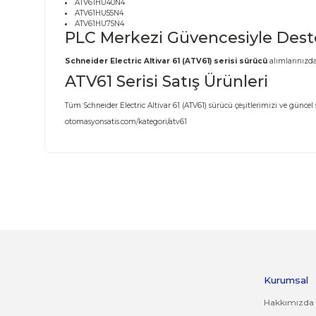
ATV61HD11N4
ATV61HD15N4
ATV61HD18N4
ATV61HD22N4
ATV61HD30N4
ATV61HD37N4
ATV61HD45N4
ATV61HD55N4
ATV61HD75N4
ATV61HD90N4
ATV61HU15N4
ATV61HU22N4
ATV61HU30N4
ATV61HU40N4
ATV61HU55N4
ATV61HU75N4
PLC Merkezi Güvencesiyle
Schneider Electric Altivar 61 (ATV61) serisi sürücü
ATV61 Serisi Satış Ürünleri
Tüm Schneider Electric Altivar 61 (ATV61) sürücü çeşitler
otomasyonsatis.com/kategori/atv61