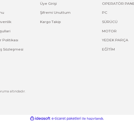
ve diğer konularda yetersiz gördüğünüz noktaları öneri formunu kullana
Bu ürüne ilk yorumu siz yapın!
Yorum Yaz
Kurumsal
Hesabım
Hakkımızda
Yeni Üyelik
letişim
Üye Girişi
letişim Formu
Şifremi Unuttum
izlilik ve Güvenlik
Kargo Takip
Gönder
ptal İade Koşullari