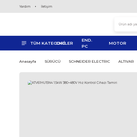
Yardım
İletişim
END.
TÜM KATEGORİLER
CNC
MO
PC
Anasayfa
SÜRÜCÜ
SCHNEIDER ELECTRIC