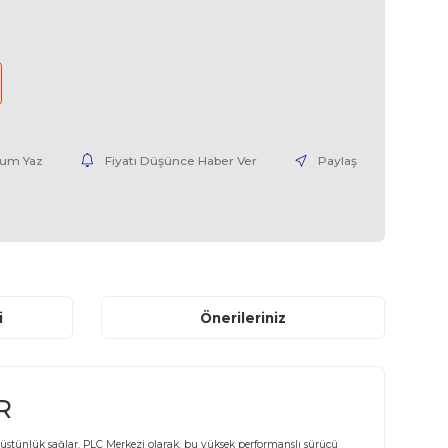
ATV61HU15N4-06
0,00 USD + KDV
nce Haber Ver
Yorum Yaz
Fiyatı Düşünce Haber V