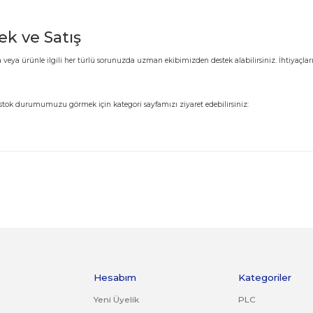
 Destek ve Satış
alımlarınızda veya ürünle ilgili her türlü sorunuzda uzman ekibimizden destek
imizi ve güncel stok durumumuzu görmek için kategori sayfamızı ziyaret edebi