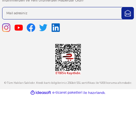
iletebilirsiniz.
Görüş ve önerileriniz için teşekkür ederiz.
Ürün resmi kalitesiz, bozuk veya görüntülenemiyor.
444 7 752 DAHİLİ: 402/403
Ürün açıklamasında eksik bilgiler bulunuyor.
satis@plcmerkezi.com.tr
Ürün bilgilerinde hatalar bulunuyor.
Tepeören İtosb 2. Cadde Dış Kapı No:16 Ada 6504 Parsel 5 Tuzla/İ
Ürün fiyatı diğer sitelerden daha pahalı.
Bu ürüne benzer farklı alternatifler olmalı.
Kurumsal
Hesabım
Kategoriler
Gönder
E-Bülten
İndirimlerden ve Yeni Ürünlerden Haberdar Olun!