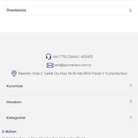
Schneider Electric Altivar 61 (ATV61) serisi sürücü
alımlarınızda veya ürünle 
türlü sorunuzda uzman ekibimizden destek alabilirsiniz. İhtiyaçlarınıza özel ç
için bizimle iletişime geçin.
ATV61 Serisi Satış Ürünleri
Tüm Schneider Electric Altivar 61 (ATV61) sürücü çeşitlerimizi ve güncel stok 
görmek için kategori sayfamızı ziyaret edebilirsiniz:
otomasyonsatis.com/kategori/atv61
Yorumlar
Taksit Seçenekleri
Bu ürüne ilk yorumu siz yapın!
Önerileriniz
Yorum Yaz
Bu ürünün fiyat bilgisi, resim, ürün açıklamalarında ve diğer kon
yetersiz gördüğünüz noktaları öneri formunu kullanarak tarafımı