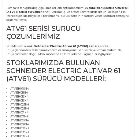
Ürün Bilgisi
SCHNEIDER ELECTRIC
ALTIVAR 61 (ATV61) SERİSİ
SÜRÜCÜLER
Pompa ve fan gibi akış uygulamaları için optimize edilmiş
Schneider Electric A
(ATV61) serisi sürücüler
, enerji verimliliği ve proses kontrolünde üstünlük sağ
Merkezi olarak, bu yüksek performanslı sürücü serisinin satışını ve satış sonrası
sağlamaktayız.
ATV61 SERİSİ SÜRÜCÜ
ÇÖZÜMLERİMİZ
PLC Merkezi olarak,
Schneider Electric Altivar 61 (ATV61) serisi sürücü
ihtiyaçlarınızda size kapsamlı çözümler sunuyoruz. Geniş stok ve uzman ekibim
ihtiyacınız olan doğru ATV61 modeline en hızlı şekilde ulaşmanızı sağlıyoruz.
STOKLARIMIZDA BULUNAN
SCHNEIDER ELECTRIC ALTIVAR 