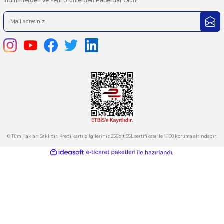
iletebilirsiniz.
Görüş ve önerileriniz için teşekkür ederiz.
Ürün resmi kalitesiz, bozuk veya görüntülenemiyor.
444 7 752 DAHİLİ: 402/403
Ürün açıklamasında eksik bilgiler bulunuyor.
satis@plcmerkezi.com.tr
Ürün bilgilerinde hatalar bulunuyor.
Tepeören İtosb 2. Cadde Dış Kapı No:16 Ada 6504 Parsel 5 Tuzla/İ
Ürün fiyatı diğer sitelerden daha pahalı.
Bu ürüne benzer farklı alternatifler olmalı.
Kurumsal
Hesabım
Kategoriler
Gönder
E-Bülten
İndirimlerden ve Yeni Ürünlerden Haberdar Olun!