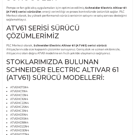
Ürün Bilgisi
SCHNEIDER ELECTRIC
ALTIVAR 61 (ATV61) SERİSİ
SÜRÜCÜLER
Pompa ve fan gibi akış uygulamaları için optimize edilmiş
Schneider Electric A
(ATV61) serisi sürücüler
, enerji verimliliği ve proses kontrolünde üstünlük sağ
Merkezi olarak, bu yüksek performanslı sürücü serisinin satışını ve satış sonrası
sağlamaktayız.
ATV61 SERİSİ SÜRÜCÜ
ÇÖZÜMLERİMİZ
PLC Merkezi olarak,
Schneider Electric Altivar 61 (ATV61) serisi sürücü
ihtiyaçlarınızda size kapsamlı çözümler sunuyoruz. Geniş stok ve uzman ekibim
ihtiyacınız olan doğru ATV61 modeline en hızlı şekilde ulaşmanızı sağlıyoruz.
STOKLARIMIZDA BULUNAN
SCHNEIDER ELECTRIC ALTIVAR 