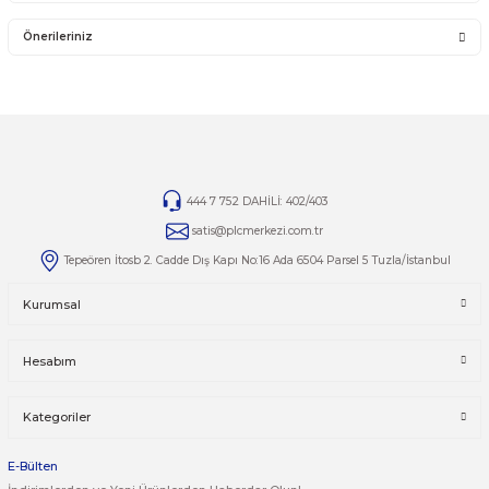
Schneider Electric Altivar 61 (ATV61) serisi sürücü
alımlarınızda veya ürünle 
türlü sorunuzda uzman ekibimizden destek alabilirsiniz. İhtiyaçlarınıza özel ç
için bizimle iletişime geçin.
ATV61 Serisi Satış Ürünleri
Tüm Schneider Electric Altivar 61 (ATV61) sürücü çeşitlerimizi ve güncel stok 
görmek için kategori sayfamızı ziyaret edebilirsiniz:
otomasyonsatis.com/kategori/atv61
Yorumlar
Taksit Seçenekleri
Bu ürüne ilk yorumu siz yapın!
Önerileriniz
Yorum Yaz
Bu ürünün fiyat bilgisi, resim, ürün açıklamalarında ve diğer kon
yetersiz gördüğünüz noktaları öneri formunu kullanarak tarafımı