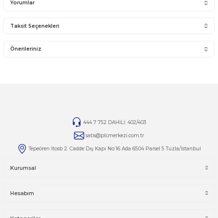
14 günlük yasal iade süresinde iade edilecek orijinal ürün orijinal ambalajında eksiksiz ve za
bir şekilde faturası ile birlikte gönderilmesi gerekmektedir.
Jelatini kalkmış, flexi zarar görmüş veya kopmuş, çatlak, kırık, deforme olmuş montaj yapılmış ür
14 günlük yasal iade süresi geçmiş ürünlerin kesinlikle iadesi ve değişimi yoktur.
İade ve değişim ürünlerinizi faturasıyla gönderiniz. Faturasız gönderilen iade/değişim ürünler
alınmayacaktır.
TAMİR
Ürünlerin tamirleri ile ilgili
tamir@plcmerkezi.com.tr
mail adresine bilgilerinizi iletebilirsiniz.
Yorumlar
Taksit Seçenekleri
Bu ürüne ilk yorumu siz yapın!
Önerileriniz
Yorum Yaz
Bu ürünün fiyat bilgisi, resim, ürün açıklamalarında ve diğer kon
yetersiz gördüğünüz noktaları öneri formunu kullanarak tarafımı