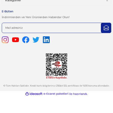
iletebilirsiniz.
Görüş ve önerileriniz için teşekkür ederiz.
Ürün resmi kalitesiz, bozuk veya görüntülenemiyor.
444 7 752 DAHİLİ: 402/403
Ürün açıklamasında eksik bilgiler bulunuyor.
satis@plcmerkezi.com.tr
Ürün bilgilerinde hatalar bulunuyor.
Tepeören İtosb 2. Cadde Dış Kapı No:16 Ada 6504 Parsel 5 Tuzla/İ
Ürün fiyatı diğer sitelerden daha pahalı.
Bu ürüne benzer farklı alternatifler olmalı.
Kurumsal
Hesabım
Kategoriler
Gönder
E-Bülten
İndirimlerden ve Yeni Ürünlerden Haberdar Olun!