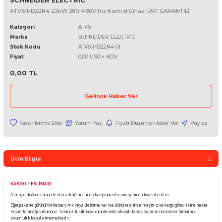
SCHNEIDER ELECTRIC
ATV61HD22N4 22kW 380–480V Hız Kontrol Cihazı ÜRT.GARANTİL
Kategori
ATV61
Marka
SCHNEIDER ELECTRIC
Stok Kodu
ATV61HD22N4-01
Fiyat
0,00 USD + KDV
0,00 TL
Gelince Haber Ver
Yorum Yaz
Fiyatı Düşünce Haber Ver