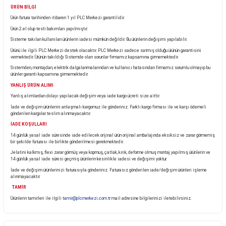
Ürün Bilgisi
KARGO TESLİMATI
Almış olduğunuz ürünü teslim aldığınız anda kargo görevlisinin yanında kontrol ediniz.
Eğer pakette görünür bir hasar, yırtık veya deforme var ise ürünü teslim almayınız ve kargo görevl
tespit tutanağı tutturunuz. Tutanak tutulmayan ürünlerinde oluşabilecek zarar ve hasarlara firm
sorumluluk kabul etmemektedir.
ÜRÜN BİLGİ
Ürün fatura tarihinden itibaren 1 yıl PLC Merkezi garantilidir.
Ürün 2.el olup testi bakımları yapılmıştır.
Sisteme takılan kullanılan ürünlerin iadesi mümkün değildir. Bu ürünlerin değişimi yapılabilir.
Ürünü ile ilgili PLC Merkezi destek olacaktır. PLC Merkezi sadece satmış olduğu ürünün garant
vermektedir. Ürünün takıldığı Sistemde olan sorunlar firmamız kapsamına girmemektedir.
Sistemden, montajdan, elektrik dalgalanmalarından ve kullanıcı hatasından firmamız sorumlu 
ürünler garanti kapsamına girmemektedir.
YANLIŞ ÜRÜN ALIMI
Yanlış alımlardan dolayı yapılacak değişim veya iade kargo ücreti size aittir.
İade ve değişim ürünlerini anlaşmalı kargomuz ile gönderiniz. Farklı kargo firması ile ve karşı
gönderilen kargolar teslim alınmayacaktır.
İADE KOŞULLARI