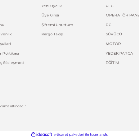
imizi ve güncel stok durumumuzu görmek için kategori sayfamızı ziyaret edebi
ve diğer konularda yetersiz gördüğünüz noktaları öneri formunu kullana
Bu ürüne ilk yorumu siz yapın!
Yorum Yaz
Kurumsal
Hesabım
Hakkımızda
Yeni Üyelik
letişim
Üye Girişi
letişim Formu
Şifremi Unuttum
izlilik ve Güvenlik
Kargo Takip