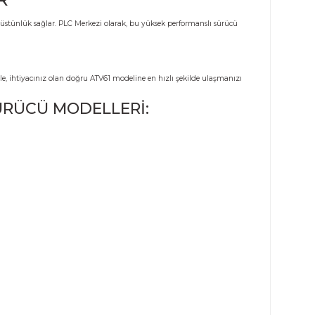
Taksit Seçenekleri
Öneril
 SÜRÜCÜLER
mliliği ve proses kontrolünde üstünlük sağlar. PLC Merkezi olarak, bu yüksek 
iş stok ve uzman ekibimizle, ihtiyacınız olan doğru ATV61 modeline en hızlı
1 (ATV61) SÜRÜCÜ MODELLERİ: