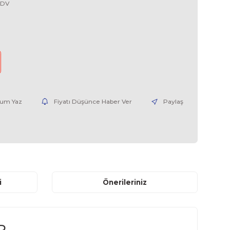
ATV61 Tamiri
SCHNEIDER ELECTRIC
ATV61HC11N4-06
0,00 USD + KDV
nce Haber Ver
Yorum Yaz
Fiyatı Düşünce Haber V