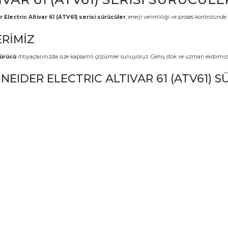
Yorumlar
ALTIVAR 61 (ATV61) SERİSİ
miş
Schneider Electric Altivar 61 (ATV61) serisi sürücüler
, enerji veri
ÖZÜMLERİMİZ
V61) serisi sürücü
ihtiyaçlarınızda size kapsamlı çözümler sunuyoruz. Gen
 SCHNEIDER ELECTRIC ALTIVAR 6