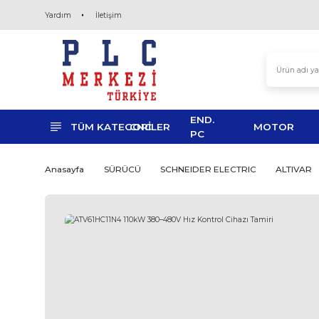
Yardım
İletişim
END.
TÜM KATEGORİLER
CNC
MO
PC
Anasayfa
SÜRÜCÜ
SCHNEIDER ELECTRIC