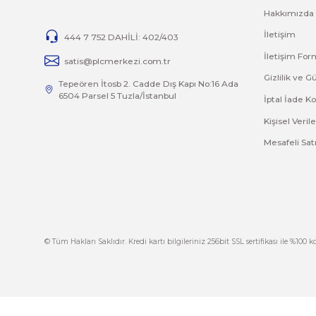
Tüm Schneider Electric Altivar 61 (ATV61) sürücü çeşitler
otomasyonsatis.com/kategori/atv61
Bu ürünün fiyat bilgisi, resim, ürün açıklamalarında 
Görüş ve önerileriniz için teşekkür ederiz.
Ürün resmi kalitesiz, bozuk veya görüntülenemiyor.
Ürün açıklamasında eksik bilgiler bulunuyor.
Ürün bilgilerinde hatalar bulunuyor.
Ürün fiyatı diğer sitelerden daha pahalı.
Bu ürüne benzer farklı alternatifler olmalı.
İ
444 7 752 DAHİLİ: 402/403
İ
satis@plcmerkezi.com.tr
G