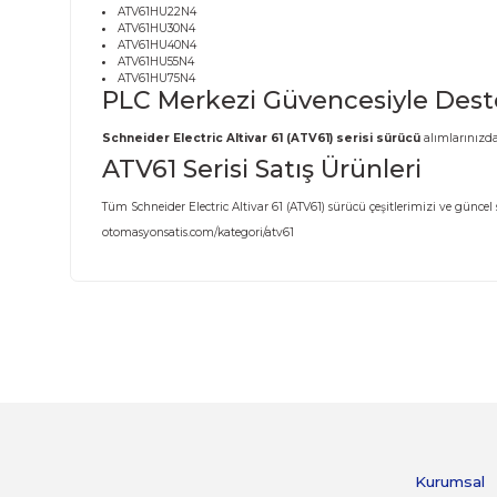
ATV61HC22N4
ATV61HC25N4
ATV61HC31N4
ATV61HD11N4
ATV61HD15N4
ATV61HD18N4
ATV61HD22N4
ATV61HD30N4
ATV61HD37N4
ATV61HD45N4
ATV61HD55N4
ATV61HD75N4
ATV61HD90N4
ATV61HU15N4
ATV61HU22N4
ATV61HU30N4
ATV61HU40N4
ATV61HU55N4
ATV61HU75N4
PLC Merkezi Güvencesiyle
Schneider Electric Altivar 61 (ATV61) serisi sürücü
ATV61 Serisi Satış Ürünleri