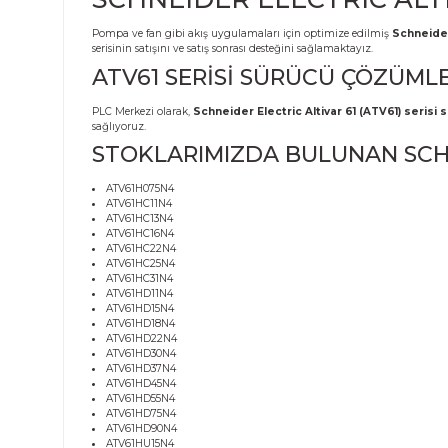
Ürün Bilgisi
SCHNEIDER ELECTRIC 
Pompa ve fan gibi akış uygulamaları için optimize edil
serisinin satışını ve satış sonrası desteğini sağlamaktayız.
ATV61 SERİSİ SÜRÜCÜ Ç
PLC Merkezi olarak,
Schneider Electric Altivar 61 (AT
sağlıyoruz.
STOKLARIMIZDA BULUNAN
ATV61H075N4
ATV61HC11N4
ATV61HC13N4
ATV61HC16N4