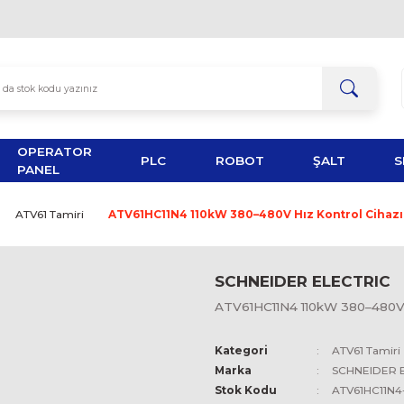
OPERATOR
TOR
PLC
ROBOT
PANEL
ALTIVAR
ATV61 Tamiri
ATV61HC11N4 110kW 380–480V
SCHNEID
ATV61HC11N