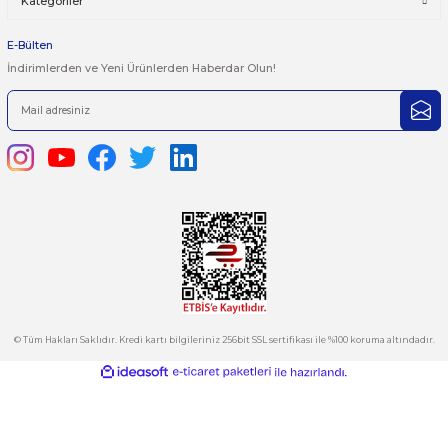
iletebilirsiniz.
Görüş ve önerileriniz için teşekkür ederiz.
Ürün resmi kalitesiz, bozuk veya görüntülenemiyor.
444 7 752 DAHİLİ: 402/403
Ürün açıklamasında eksik bilgiler bulunuyor.
satis@plcmerkezi.com.tr
Ürün bilgilerinde hatalar bulunuyor.
Tepeören İtosb 2. Cadde Dış Kapı No:16 Ada 6504 Parsel 5 Tuzla/İ
Ürün fiyatı diğer sitelerden daha pahalı.
Bu ürüne benzer farklı alternatifler olmalı.
Kurumsal
Hesabım
Kategoriler
Gönder
E-Bülten
İndirimlerden ve Yeni Ürünlerden Haberdar Olun!