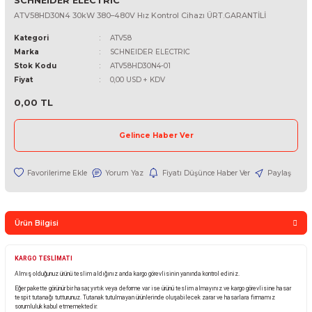
SCHNEIDER ELECTRIC
ATV58HD30N4 30kW 380–480V Hız Kontrol Cihazı ÜRT.GARANTİL
Kategori
ATV58
Marka
SCHNEIDER ELECTRIC
Stok Kodu
ATV58HD30N4-01
Fiyat
0,00 USD + KDV
0,00 TL
Gelince Haber Ver
Yorum Yaz
Fiyatı Düşünce Haber Ver