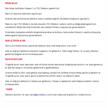
Ürün Bilgisi
KARGO TESLİMATI
Almış olduğunuz ürünü teslim aldığınız anda kargo görevlisinin yanında kontrol ediniz.
Eğer pakette görünür bir hasar, yırtık veya deforme var ise ürünü teslim almayınız ve kargo görevl
tespit tutanağı tutturunuz. Tutanak tutulmayan ürünlerinde oluşabilecek zarar ve hasarlara firm
sorumluluk kabul etmemektedir.
ÜRÜN BİLGİ
Ürün fatura tarihinden itibaren 1 yıl PLC Merkezi garantilidir.
Ürün 2.el olup testi bakımları yapılmıştır.
Sisteme takılan kullanılan ürünlerin iadesi mümkün değildir. Bu ürünlerin değişimi yapılabilir.
Ürünü ile ilgili PLC Merkezi destek olacaktır. PLC Merkezi sadece satmış olduğu ürünün garant
vermektedir. Ürünün takıldığı Sistemde olan sorunlar firmamız kapsamına girmemektedir.
Sistemden, montajdan, elektrik dalgalanmalarından ve kullanıcı hatasından firmamız sorumlu 
ürünler garanti kapsamına girmemektedir.
YANLIŞ ÜRÜN ALIMI
Yanlış alımlardan dolayı yapılacak değişim veya iade kargo ücreti size aittir.
İade ve değişim ürünlerini anlaşmalı kargomuz ile gönderiniz. Farklı kargo firması ile ve karşı
gönderilen kargolar teslim alınmayacaktır.
İADE KOŞULLARI