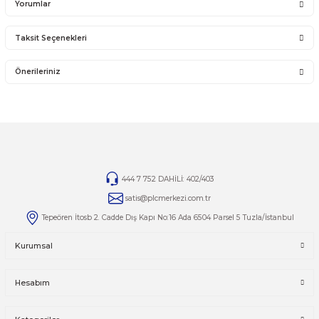
14 günlük yasal iade süresinde iade edilecek orijinal ürün orijinal ambalajında eksiksiz ve za
bir şekilde faturası ile birlikte gönderilmesi gerekmektedir.
Jelatini kalkmış, flexi zarar görmüş veya kopmuş, çatlak, kırık, deforme olmuş montaj yapılmış ür
14 günlük yasal iade süresi geçmiş ürünlerin kesinlikle iadesi ve değişimi yoktur.
İade ve değişim ürünlerinizi faturasıyla gönderiniz. Faturasız gönderilen iade/değişim ürünler
alınmayacaktır.
TAMİR
Ürünlerin tamirleri ile ilgili
tamir@plcmerkezi.com.tr
mail adresine bilgilerinizi iletebilirsiniz.
Yorumlar
Taksit Seçenekleri
Bu ürüne ilk yorumu siz yapın!
Önerileriniz
Yorum Yaz
Bu ürünün fiyat bilgisi, resim, ürün açıklamalarında ve diğer kon
yetersiz gördüğünüz noktaları öneri formunu kullanarak tarafımı