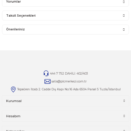
14 günlük yasal iade süresinde iade edilecek orijinal ürün orijinal ambalajında eksiksiz ve za
bir şekilde faturası ile birlikte gönderilmesi gerekmektedir.
Jelatini kalkmış, flexi zarar görmüş veya kopmuş, çatlak, kırık, deforme olmuş montaj yapılmış ür
14 günlük yasal iade süresi geçmiş ürünlerin kesinlikle iadesi ve değişimi yoktur.
İade ve değişim ürünlerinizi faturasıyla gönderiniz. Faturasız gönderilen iade/değişim ürünler
alınmayacaktır.
TAMİR
Ürünlerin tamirleri ile ilgili
tamir@plcmerkezi.com.tr
mail adresine bilgilerinizi iletebilirsiniz.
Yorumlar
Taksit Seçenekleri
Bu ürüne ilk yorumu siz yapın!
Önerileriniz
Yorum Yaz
Bu ürünün fiyat bilgisi, resim, ürün açıklamalarında ve diğer kon
yetersiz gördüğünüz noktaları öneri formunu kullanarak tarafımı