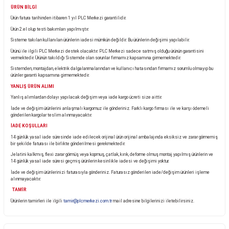
Ürün Bilgisi
KARGO TESLİMATI
Almış olduğunuz ürünü teslim aldığınız anda kargo görevlisinin yanında kontrol ediniz.
Eğer pakette görünür bir hasar, yırtık veya deforme var ise ürünü teslim almayınız ve kargo görevl
tespit tutanağı tutturunuz. Tutanak tutulmayan ürünlerinde oluşabilecek zarar ve hasarlara firm
sorumluluk kabul etmemektedir.
ÜRÜN BİLGİ
Ürün fatura tarihinden itibaren 1 yıl PLC Merkezi garantilidir.
Ürün 2.el olup testi bakımları yapılmıştır.
Sisteme takılan kullanılan ürünlerin iadesi mümkün değildir. Bu ürünlerin değişimi yapılabilir.
Ürünü ile ilgili PLC Merkezi destek olacaktır. PLC Merkezi sadece satmış olduğu ürünün garant
vermektedir. Ürünün takıldığı Sistemde olan sorunlar firmamız kapsamına girmemektedir.
Sistemden, montajdan, elektrik dalgalanmalarından ve kullanıcı hatasından firmamız sorumlu 
ürünler garanti kapsamına girmemektedir.
YANLIŞ ÜRÜN ALIMI
Yanlış alımlardan dolayı yapılacak değişim veya iade kargo ücreti size aittir.
İade ve değişim ürünlerini anlaşmalı kargomuz ile gönderiniz. Farklı kargo firması ile ve karşı
gönderilen kargolar teslim alınmayacaktır.
İADE KOŞULLARI