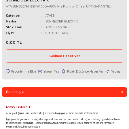
SCHNEIDER ELECTRIC
ATV58HD22N4 22kW 380–480V Hız Kontrol Cihazı ÜRT.GARANTİL
Kategori
ATV58
Marka
SCHNEIDER ELECTRIC
Stok Kodu
ATV58HD22N4-01
Fiyat
0,00 USD + KDV
0,00 TL
Gelince Haber Ver
Yorum Yaz
Fiyatı Düşünce Haber Ver