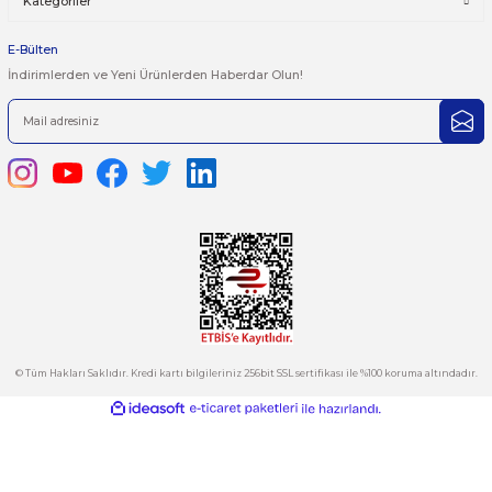
iletebilirsiniz.
Görüş ve önerileriniz için teşekkür ederiz.
Ürün resmi kalitesiz, bozuk veya görüntülenemiyor.
444 7 752 DAHİLİ: 402/403
Ürün açıklamasında eksik bilgiler bulunuyor.
satis@plcmerkezi.com.tr
Ürün bilgilerinde hatalar bulunuyor.
Tepeören İtosb 2. Cadde Dış Kapı No:16 Ada 6504 Parsel 5 Tuzla/İ
Ürün fiyatı diğer sitelerden daha pahalı.
Bu ürüne benzer farklı alternatifler olmalı.
Kurumsal
Hesabım
Kategoriler
Gönder
E-Bülten
İndirimlerden ve Yeni Ürünlerden Haberdar Olun!