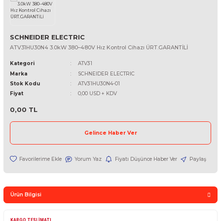
ELLER
BECKHOFF
CONTROL TECHNIQUES
IJER
HONEYWELL
COOPER INDUSTRIES
HÜBNER
DANFOSS
BOSCH REXROTH
SCHNEIDER ELECTRIC
NZE
DATA LOGIC
BRAIN CHILD
ATV31HU30N4 3.0kW 380–480V Hız Kontrol Cihazı ÜRT.GARANTİL
Kategori
ATV31
ANVYS
EMERSON
MITSUBISHI
Marka
SCHNEIDER ELECTRIC
Stok Kodu
ATV31HU30N4-01
M
RCE
OMAU
Fiyat
0,00 USD + KDV
LTA
MRON
HEIDENHAIN
0,00 TL
ELLER
PHOENIX CONTACT
Gelince Haber Ver
ANUC
INDRAMAT