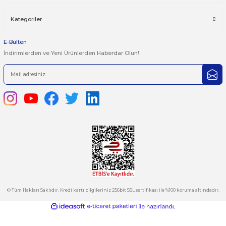
Bu ürüne ilk yorumu siz yapın!
Önerileriniz
Yorum Yaz
Bu ürünün fiyat bilgisi, resim, ürün açıklamalarında ve diğer kon
yetersiz gördüğünüz noktaları öneri formunu kullanarak tarafımı
iletebilirsiniz.
Görüş ve önerileriniz için teşekkür ederiz.
Ürün resmi kalitesiz, bozuk veya görüntülenemiyor.
444 7 752 DAHİLİ: 402/403
Ürün açıklamasında eksik bilgiler bulunuyor.
satis@plcmerkezi.com.tr
Ürün bilgilerinde hatalar bulunuyor.
Tepeören İtosb 2. Cadde Dış Kapı No:16 Ada 6504 Parsel 5 Tuzla/İ
Ürün fiyatı diğer sitelerden daha pahalı.
Bu ürüne benzer farklı alternatifler olmalı.
Kurumsal
Hesabım
Kategoriler
Gönder