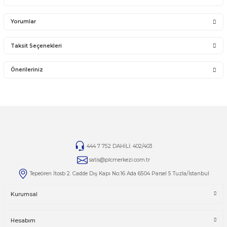
ATV31HD22N4
ATV31HD30N4
ATV31HD37N4
ATV31HD45N4
ATV31HD55N4
PLC Merkezi Güvencesiyle Dest
ve Satış
Schneider Electric Altivar 31 (ATV31) serisi sürücü
alımlarınızda veya ürünle 
türlü sorunuzda uzman ekibimizden destek alabilirsiniz. İhtiyaçlarınıza özel ç
için bizimle iletişime geçin.
ATV31 Serisi Satış Ürünleri
Tüm Schneider Electric Altivar 31 (ATV31) sürücü çeşitlerimizi ve güncel stok 
görmek için kategori sayfamızı ziyaret edebilirsiniz:
otomasyonsatis.com/kategori/atv31
Yorumlar
Taksit Seçenekleri