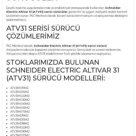
Ürün Bilgisi
SCHNEIDER ELECTRIC
ALTIVAR 31 (ATV31) SERİSİ
SÜRÜCÜLER
Çeşitli makine uygulamalarında ve endüstriyel otomasyonda kullanılan
Schnei
Electric Altivar 31 (ATV31) serisi sürücüler
, güvenilir ve uygun maliyetli moto
çözümleri sunar. PLC Merkezi olarak, bu seri sürücülerin satışını ve satış sonrası
sağlamaktayız.
ATV31 SERİSİ SÜRÜCÜ
ÇÖZÜMLERİMİZ
PLC Merkezi olarak,
Schneider Electric Altivar 31 (ATV31) serisi sürücü
ihtiyaçlarınızda size kapsamlı çözümler sunuyoruz. Geniş stok ve uzman ekibim
ihtiyacınız olan doğru ATV31 modeline en hızlı şekilde ulaşmanızı sağlıyoruz.
STOKLARIMIZDA BULUNAN
SCHNEIDER ELECTRIC ALTIVAR 3