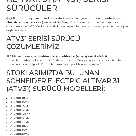
Ürün Bilgisi
SCHNEIDER ELECTRIC
ALTIVAR 31 (ATV31) SERİSİ
SÜRÜCÜLER
Çeşitli makine uygulamalarında ve endüstriyel otomasyonda kullanılan
Schnei
Electric Altivar 31 (ATV31) serisi sürücüler
, güvenilir ve uygun maliyetli moto
çözümleri sunar. PLC Merkezi olarak, bu seri sürücülerin satışını ve satış sonrası
sağlamaktayız.
ATV31 SERİSİ SÜRÜCÜ
ÇÖZÜMLERİMİZ
PLC Merkezi olarak,
Schneider Electric Altivar 31 (ATV31) serisi sürücü
ihtiyaçlarınızda size kapsamlı çözümler sunuyoruz. Geniş stok ve uzman ekibim
ihtiyacınız olan doğru ATV31 modeline en hızlı şekilde ulaşmanızı sağlıyoruz.
STOKLARIMIZDA BULUNAN