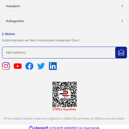
Taksit Seçenekleri
Bu ürüne ilk yorumu siz yapın!
Önerileriniz
Yorum Yaz
Bu ürünün fiyat bilgisi, resim, ürün açıklamalarında ve diğer kon
yetersiz gördüğünüz noktaları öneri formunu kullanarak tarafımı
iletebilirsiniz.
Görüş ve önerileriniz için teşekkür ederiz.
Ürün resmi kalitesiz, bozuk veya görüntülenemiyor.
444 7 752 DAHİLİ: 402/403
Ürün açıklamasında eksik bilgiler bulunuyor.
satis@plcmerkezi.com.tr
Ürün bilgilerinde hatalar bulunuyor.
Tepeören İtosb 2. Cadde Dış Kapı No:16 Ada 6504 Parsel 5 Tuzla/İ
Ürün fiyatı diğer sitelerden daha pahalı.
Bu ürüne benzer farklı alternatifler olmalı.
Kurumsal
Hesabım