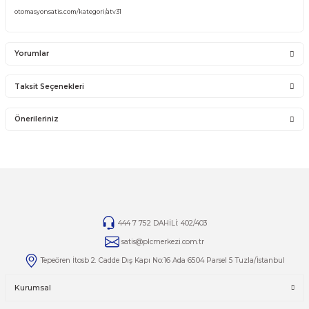
ATV31HD15N4
ATV31HD18N4
ATV31HD22N4
ATV31HD30N4
ATV31HD37N4
ATV31HD45N4
ATV31HD55N4
PLC Merkezi Güvencesiyle Dest
ve Satış
Schneider Electric Altivar 31 (ATV31) serisi sürücü
alımlarınızda veya ürünle 
türlü sorunuzda uzman ekibimizden destek alabilirsiniz. İhtiyaçlarınıza özel ç
için bizimle iletişime geçin.
ATV31 Serisi Satış Ürünleri
Tüm Schneider Electric Altivar 31 (ATV31) sürücü çeşitlerimizi ve güncel stok 
görmek için kategori sayfamızı ziyaret edebilirsiniz:
otomasyonsatis.com/kategori/atv31
Yorumlar