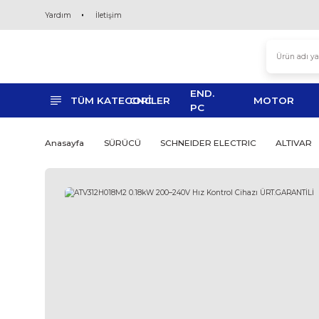
Yardım
İletişim
END.
TÜM KATEGORİLER
CNC
MO
PC
Anasayfa
SÜRÜCÜ
SCHNEIDER ELECTRIC