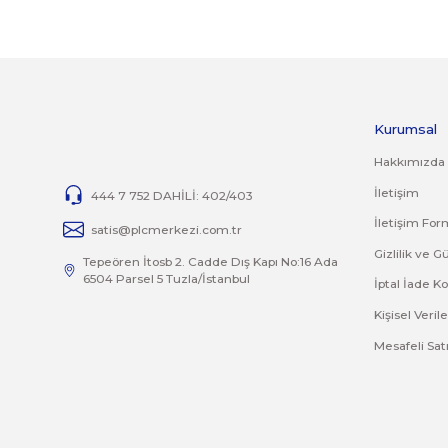
14 günlük yasal iade süresinde iade edilecek orijinal ürün ori
Jelatini kalkmış, flexi zarar görmüş veya kopmuş, çatlak, kırı
İade ve değişim ürünlerinizi faturasıyla gönderiniz. Faturasız
TAMİR
Ürünlerin tamirleri ile ilgili
tamir@plcmerkezi.com.tr
mail adres
Bu ürünün fiyat bilgisi, resim, ürün açıklamalarında 
Görüş ve önerileriniz için teşekkür ederiz.
Ürün resmi kalitesiz, bozuk veya görüntülenemiyor.
Ürün açıklamasında eksik bilgiler bulunuyor.
Ürün bilgilerinde hatalar bulunuyor.
Ürün fiyatı diğer sitelerden daha pahalı.
Bu ürüne benzer farklı alternatifler olmalı.