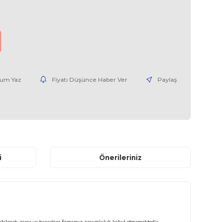
ATV312H018M2-01
0,00 USD + KDV
nce Haber Ver
Yorum Yaz
Fiyatı Düşünce Haber V