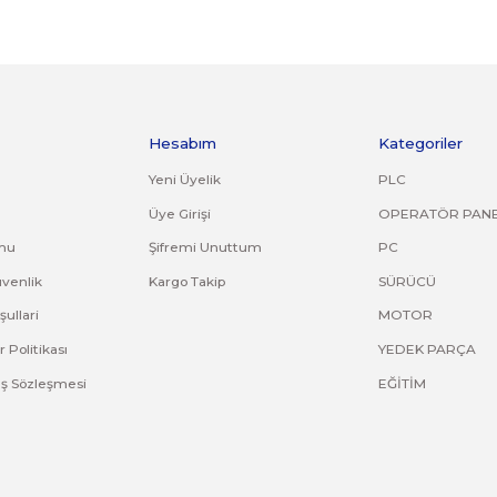
jinal ambalajında eksiksiz ve zarar görmemiş bir şekilde faturası ile birlikte gönd
k, deforme olmuş montaj yapılmış ürünlerin ve 14 günlük yasal iade süresi geçmiş 
 gönderilen iade/değişim ürünleri işleme alınmayacaktır.
ine bilgilerinizi iletebilirsiniz.
ve diğer konularda yetersiz gördüğünüz noktaları öneri formunu kullana
Bu ürüne ilk yorumu siz yapın!
Yorum Yaz
Kurumsal
Hesabım
Hakkımızda
Yeni Üyelik