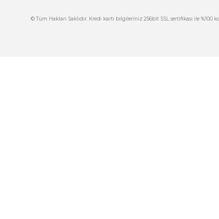
İ
444 7 752 DAHİLİ: 402/403
İ
satis@plcmerkezi.com.tr
G
Tepeören İtosb 2. Cadde Dış Kapı No:16 Ada
6504 Parsel 5 Tuzla/İstanbul
İ
K
M
© Tüm Hakları Saklıdır. Kredi kartı bilgileriniz 256bit SSL sertif