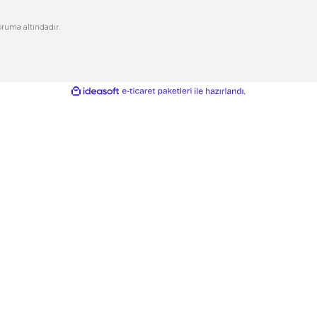
letişim
Üye Girişi
letişim Formu
Şifremi Unuttum
izlilik ve Güvenlik
Kargo Takip
Gönder
ptal İade Koşullari
işisel Veriler Politikası
esafeli Satış Sözleşmesi
ikası ile %100 koruma altındadır.