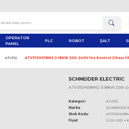
OPERATOR
TOR
PLC
ROBOT
PANEL
ALTIVAR
ATV312
ATV312H018M2 0.18kW 200–240V H
SCHNEID
ATV312H01
Kategori
Marka