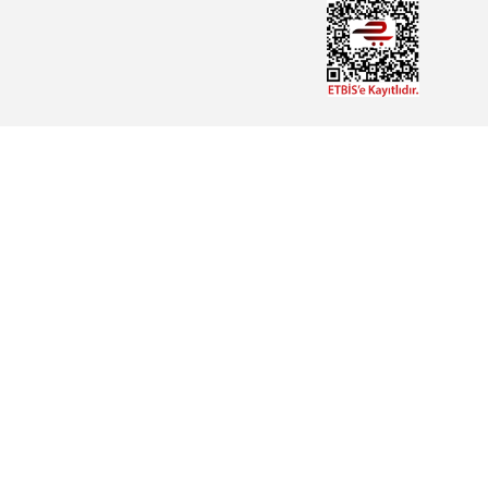
Haberdar Olun!
OPERATÖR PANEL
PC
SÜRÜCÜ
MOTOR
YEDEK PARÇA
EĞİTİM