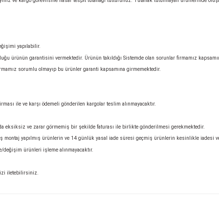
Yorumlar
in yanında kontrol ediniz.
rünü teslim almayınız ve kargo görevlisine hasar tespit tutanağı tutturunuz. Tuta
u ürünlerin değişimi yapılabilir.
adece satmış olduğu ürünün garantisini vermektedir. Ürünün takıldığı Sistemde o
ıcı hatasından firmamız sorumlu olmayıp bu ürünler garanti kapsamına girmemekte
i size aittir.
Farklı kargo firması ile ve karşı ödemeli gönderilen kargolar teslim alınmayacaktı