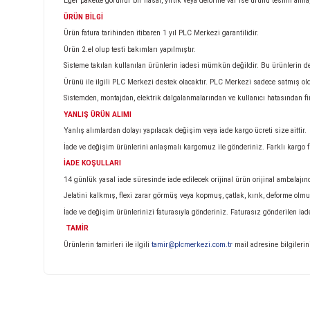
Ürün Bilgisi
KARGO TESLİMATI
Almış olduğunuz ürünü teslim aldığınız anda kargo görevlisin
Eğer pakette görünür bir hasar, yırtık veya deforme var ise ü
ÜRÜN BİLGİ
Ürün fatura tarihinden itibaren 1 yıl PLC Merkezi garantilidir.
Ürün 2.el olup testi bakımları yapılmıştır.
Sisteme takılan kullanılan ürünlerin iadesi mümkün değildir. B
Ürünü ile ilgili PLC Merkezi destek olacaktır. PLC Merkezi s
Sistemden, montajdan, elektrik dalgalanmalarından ve kullan
YANLIŞ ÜRÜN ALIMI
Yanlış alımlardan dolayı yapılacak değişim veya iade kargo ücret
İade ve değişim ürünlerini anlaşmalı kargomuz ile gönderiniz. 
İADE KOŞULLARI