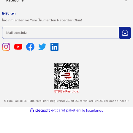
iletebilirsiniz.
Görüş ve önerileriniz için teşekkür ederiz.
Ürün resmi kalitesiz, bozuk veya görüntülenemiyor.
444 7 752 DAHİLİ: 402/403
Ürün açıklamasında eksik bilgiler bulunuyor.
satis@plcmerkezi.com.tr
Ürün bilgilerinde hatalar bulunuyor.
Tepeören İtosb 2. Cadde Dış Kapı No:16 Ada 6504 Parsel 5 Tuzla/İ
Ürün fiyatı diğer sitelerden daha pahalı.
Bu ürüne benzer farklı alternatifler olmalı.
Kurumsal
Hesabım
Kategoriler
Gönder
E-Bülten
İndirimlerden ve Yeni Ürünlerden Haberdar Olun!