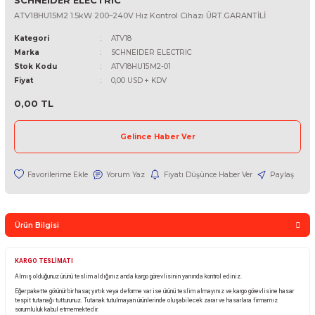
SCHNEIDER ELECTRIC
ATV18HU15M2 1.5kW 200–240V Hız Kontrol Cihazı ÜRT.GARANTİLİ
Kategori
ATV18
Marka
SCHNEIDER ELECTRIC
Stok Kodu
ATV18HU15M2-01
Fiyat
0,00 USD + KDV
0,00 TL
Gelince Haber Ver
Yorum Yaz
Fiyatı Düşünce Haber Ver