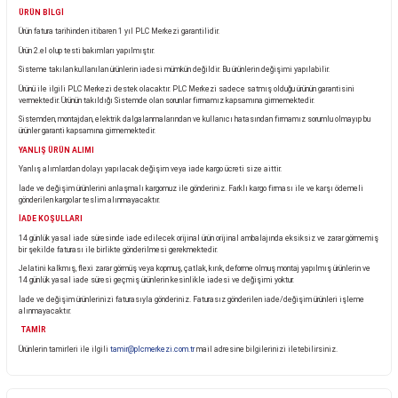
Ürün Bilgisi
KARGO TESLİMATI
Almış olduğunuz ürünü teslim aldığınız anda kargo görevlisinin yanında kontrol ediniz.
Eğer pakette görünür bir hasar, yırtık veya deforme var ise ürünü teslim almayınız ve kargo görevl
tespit tutanağı tutturunuz. Tutanak tutulmayan ürünlerinde oluşabilecek zarar ve hasarlara firm
sorumluluk kabul etmemektedir.
ÜRÜN BİLGİ
Ürün fatura tarihinden itibaren 1 yıl PLC Merkezi garantilidir.
Ürün 2.el olup testi bakımları yapılmıştır.
Sisteme takılan kullanılan ürünlerin iadesi mümkün değildir. Bu ürünlerin değişimi yapılabilir.
Ürünü ile ilgili PLC Merkezi destek olacaktır. PLC Merkezi sadece satmış olduğu ürünün garant
vermektedir. Ürünün takıldığı Sistemde olan sorunlar firmamız kapsamına girmemektedir.
Sistemden, montajdan, elektrik dalgalanmalarından ve kullanıcı hatasından firmamız sorumlu 
ürünler garanti kapsamına girmemektedir.
YANLIŞ ÜRÜN ALIMI
Yanlış alımlardan dolayı yapılacak değişim veya iade kargo ücreti size aittir.
İade ve değişim ürünlerini anlaşmalı kargomuz ile gönderiniz. Farklı kargo firması ile ve karşı
gönderilen kargolar teslim alınmayacaktır.
İADE KOŞULLARI