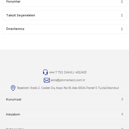
14 günlük yasal iade süresinde iade edilecek orijinal ürün orijinal ambalajında eksiksiz ve za
bir şekilde faturası ile birlikte gönderilmesi gerekmektedir.
Jelatini kalkmış, flexi zarar görmüş veya kopmuş, çatlak, kırık, deforme olmuş montaj yapılmış ür
14 günlük yasal iade süresi geçmiş ürünlerin kesinlikle iadesi ve değişimi yoktur.
İade ve değişim ürünlerinizi faturasıyla gönderiniz. Faturasız gönderilen iade/değişim ürünler
alınmayacaktır.
TAMİR
Ürünlerin tamirleri ile ilgili
tamir@plcmerkezi.com.tr
mail adresine bilgilerinizi iletebilirsiniz.
Yorumlar
Taksit Seçenekleri
Bu ürüne ilk yorumu siz yapın!
Önerileriniz
Yorum Yaz
Bu ürünün fiyat bilgisi, resim, ürün açıklamalarında ve diğer kon
yetersiz gördüğünüz noktaları öneri formunu kullanarak tarafımı