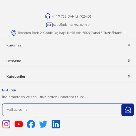
otomasyonsatis.com/kategori/atv18
Yorumlar
Taksit Seçenekleri
Bu ürüne ilk yorumu siz yapın!
Önerileriniz
Yorum Yaz
Bu ürünün fiyat bilgisi, resim, ürün açıklamalarında ve diğer kon
yetersiz gördüğünüz noktaları öneri formunu kullanarak tarafımı
iletebilirsiniz.
Görüş ve önerileriniz için teşekkür ederiz.
Ürün resmi kalitesiz, bozuk veya görüntülenemiyor.
444 7 752 DAHİLİ: 402/403
Ürün açıklamasında eksik bilgiler bulunuyor.
satis@plcmerkezi.com.tr
Ürün bilgilerinde hatalar bulunuyor.
Tepeören İtosb 2. Cadde Dış Kapı No:16 Ada 6504 Parsel 5 Tuzla/İ