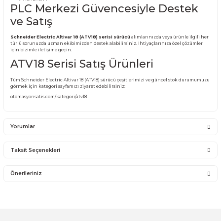
ATV18H075M2
ATV18HU15M2
ATV18HU22M2
ATV18H075N4
ATV18HU15N4
ATV18HU22N4
ATV18HD11N4
ATV18HD15N4
ATV18HD22N4
ATV18HD30N4
ATV18HD37N4
ATV18HD45N4
ATV18HD55N4
ATV18HD75N4
PLC Merkezi Güvencesiyle Dest
ve Satış
Schneider Electric Altivar 18 (ATV18) serisi sürücü
alımlarınızda veya ürünle 
türlü sorunuzda uzman ekibimizden destek alabilirsiniz. İhtiyaçlarınıza özel ç
için bizimle iletişime geçin.
ATV18 Serisi Satış Ürünleri
Tüm Schneider Electric Altivar 18 (ATV18) sürücü çeşitlerimizi ve güncel stok 
görmek için kategori sayfamızı ziyaret edebilirsiniz: