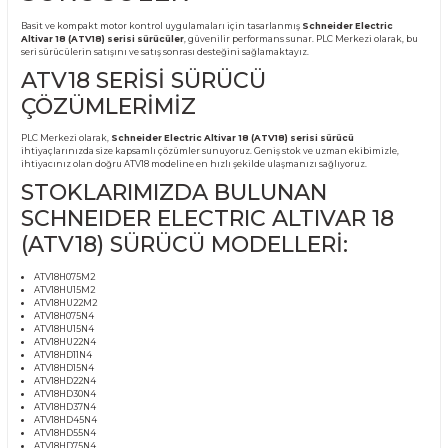
Ürün Bilgisi
SCHNEIDER ELECTRIC
ALTIVAR 18 (ATV18) SERİSİ
SÜRÜCÜLER
Basit ve kompakt motor kontrol uygulamaları için tasarlanmış
Schneider Elect
Altivar 18 (ATV18) serisi sürücüler
, güvenilir performans sunar. PLC Merkezi o
seri sürücülerin satışını ve satış sonrası desteğini sağlamaktayız.
ATV18 SERİSİ SÜRÜCÜ
ÇÖZÜMLERİMİZ
PLC Merkezi olarak,
Schneider Electric Altivar 18 (ATV18) serisi sürücü
ihtiyaçlarınızda size kapsamlı çözümler sunuyoruz. Geniş stok ve uzman ekibim
ihtiyacınız olan doğru ATV18 modeline en hızlı şekilde ulaşmanızı sağlıyoruz.
STOKLARIMIZDA BULUNAN
SCHNEIDER ELECTRIC ALTIVAR 
(ATV18) SÜRÜCÜ MODELLERİ: