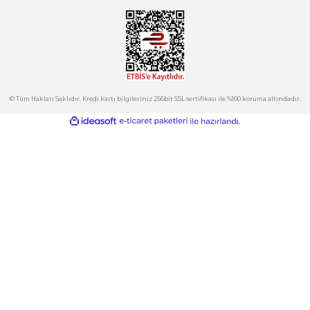
Ürün fiyatı diğer sitelerden daha pahalı.
Bu ürüne benzer farklı alternatifler olmalı.
Kurumsal
Hesabım
Kategoriler
Gönder
E-Bülten
İndirimlerden ve Yeni Ürünlerden Haberdar Olun!