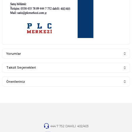
ACS880 SÜRÜCÜ TAMİR ÇÖZÜMLERİMİZ
PLC MERKEZİ tamir ekibimiz tarafından tamire gelen cihaz ön incelemeye alınır
edilen arızalar ve cihazın durumu kayıt altına alınır. Müşterimizin onayına ist
tamir, bakım ve değişim işlemleri özenle uygulanır. Yapılan işlemler kayıt altına
sevk edilir.
- IGBT DEĞİŞİMİ
- ELEKTRONİK KART TAMİRİ
- TEMİZLİK, BAKIM VE TEST