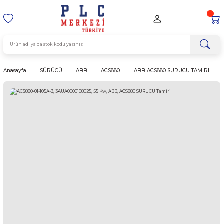
Anasayfa
SÜRÜCÜ
ABB
ACS880
ABB ACS880 SURUCU 