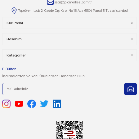
Yorumlar
Taksit Seçenekleri
Bu ürüne ilk yorumu siz yapın!
Önerileriniz
Yorum Yaz
Bu ürünün fiyat bilgisi, resim, ürün açıklamalarında ve diğer kon
yetersiz gördüğünüz noktaları öneri formunu kullanarak tarafımı
iletebilirsiniz.
Görüş ve önerileriniz için teşekkür ederiz.
Ürün resmi kalitesiz, bozuk veya görüntülenemiyor.
444 7 752 DAHİLİ: 402/403
Ürün açıklamasında eksik bilgiler bulunuyor.
satis@plcmerkezi.com.tr
Ürün bilgilerinde hatalar bulunuyor.
Tepeören İtosb 2. Cadde Dış Kapı No:16 Ada 6504 Parsel 5 Tuzla/İ
Ürün fiyatı diğer sitelerden daha pahalı.
Bu ürüne benzer farklı alternatifler olmalı.
Kurumsal