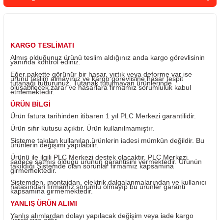
Sepete Ekle
Whatsapp Sipari
Yorum Yaz
Fiyatı Düşünce Haber Ver
Ürün Bilgisi
KARGO TESLİMATI
Almış olduğunuz ürünü teslim aldığınız anda kargo görevl
yanında kontrol ediniz.
Eğer pakette görünür bir hasar, yırtık veya deforme var i
ürünü teslim almayınız ve kargo görevlisine hasar tespit
tutanağı tutturunuz. Tutanak tutulmayan ürünlerinde
oluşabilecek zarar ve hasarlara firmamız sorumluluk kab
etmemektedir.
ÜRÜN BİLGİ
Ürün fatura tarihinden itibaren 1 yıl PLC Merkezi garantili