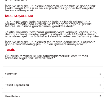
Ürün sıfır kutusu açıktır. Ürün kullanılmamıştır.
Sisteme takılan kullanılan ürünlerin iadesi mümkün değild
ürünlerin değişimi yapılabilir.
Ürünü ile ilgili PLC Merkezi destek olacaktır. PLC Merkez
sadece satmış olduğu ürünün garantisini vermektedir. Ü
takıldığı Sistemde olan sorunlar firmamız kapsamına
girmemektedir.
Sistemden, montajdan, elektrik dalgalanmalarından ve ku
hatasından firmamız sorumlu olmayıp bu ürünler garanti
kapsamına girmemektedir.
YANLIŞ ÜRÜN ALIMI
Yanlış alımlardan dolayı yapılacak değişim veya iade ka
ücreti size aittir.
İade ve değişim ürünlerini anlaşmalı kargomuz ile gönder
Farklı kargo firması ile ve karşı ödemeli gönderilen kargo
teslim alınmayacaktır.
İADE KOŞULLARI
14 günlük yasal iade süresinde iade edilecek orijinal ürü
orijinal ambalajında eksiksiz ve zarar görmemiş bir şekil
faturası ile birlikte gönderilmesi gerekmektedir.
Jelatini kalkmış, flexi zarar görmüş veya kopmuş, çatlak, 
deforme olmuş montaj yapılmış ürünlerin ve 14 günlük y
iade süresi geçmiş ürünlerin kesinlikle iadesi ve değişimi 
İade ve değişim ürünlerinizi faturasıyla gönderiniz. Fatur