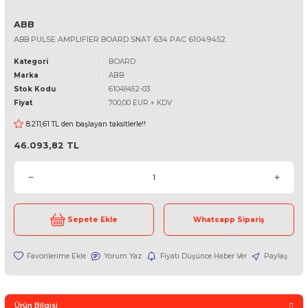
ABB
ABB PULSE AMPLIFIER BOARD SNAT 634 PAC 61049452
Kategori
BOARD
Marka
ABB
Stok Kodu
61049452-03
Fiyat
700,00 EUR + KDV
8.211,61 TL den başlayan taksitlerle!!
46.093,82 TL