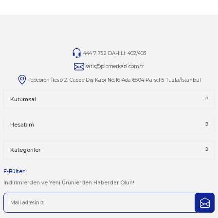
gönderilen iade/değişim ürünleri işleme alınmayacaktır.
TAMİR
Ürünlerin tamirleri ile ilgili
tamir@plcmerkezi.com.tr
mail
adresine bilgilerinizi iletebilirsiniz.
Yorumlar
Taksit Seçenekleri
Bu ürüne ilk yorumu siz yapın!
Önerileriniz
Yorum Yaz
Bu ürünün fiyat bilgisi, resim, ürün açıklamalarında ve diğer kon
yetersiz gördüğünüz noktaları öneri formunu kullanarak tarafımı
iletebilirsiniz.
Görüş ve önerileriniz için teşekkür ederiz.
Ürün resmi kalitesiz, bozuk veya görüntülenemiyor.
444 7 752 DAHİLİ: 402/403