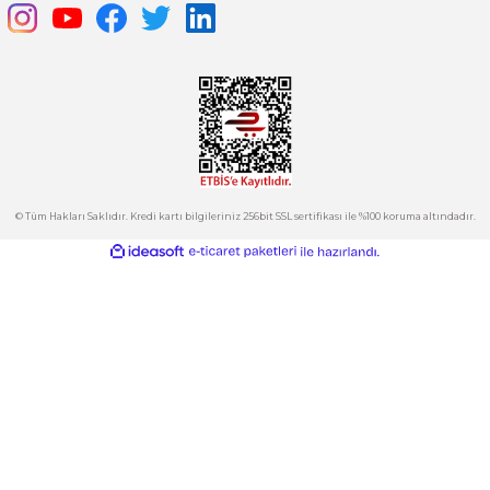
Ürün açıklamasında eksik bilgiler bulunuyor.
satis@plcmerkezi.com.tr
Ürün bilgilerinde hatalar bulunuyor.
Tepeören İtosb 2. Cadde Dış Kapı No:16 Ada 6504 Parsel 5 Tuzla/İ
Ürün fiyatı diğer sitelerden daha pahalı.
Bu ürüne benzer farklı alternatifler olmalı.
Kurumsal
Hesabım
Kategoriler
Gönder
E-Bülten
İndirimlerden ve Yeni Ürünlerden Haberdar Olun!