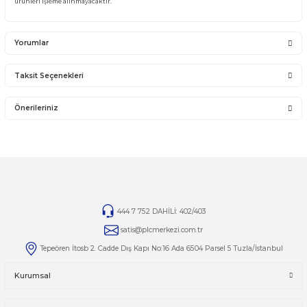
YANLIŞ ÜRÜN ALIMI
Yanlış alımlardan dolayı yapılacak değişim veya iade kargo ücreti size aittir.
İade ve değişim ürünlerini anlaşmalı kargomuz ile gönderiniz. Farklı kargo firma
karşı ödemeli gönderilen kargolar teslim alınmayacaktır.
İADE KOŞULLARI
14 günlük yasal iade süresinde iade edilecek orijinal ürün orijinal ambalajında e
zarar görmemiş bir şekilde faturası ile birlikte gönderilmesi gerekmektedir.
Jelatini kalkmış, flexi zarar görmüş veya kopmuş, çatlak, kırık, deforme olmuş m
yapılmış ürünlerin ve 14 günlük yasal iade süresi geçmiş ürünlerin kesinlikle iad
değişimi yoktur.
İade ve değişim ürünlerinizi faturasıyla gönderiniz. Faturasız gönderilen iade/
ürünleri işleme alınmayacaktır.
Yorumlar
Taksit Seçenekleri
Bu ürüne ilk yorumu siz yapın!
Önerileriniz