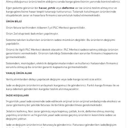
Ürün Bilgisi
KARGO TESLİMATI
Almış olduğunuz ürünü teslim aldığınız anda kargo görevlisinin yanında kontro
Eğer pakette görünür bir
hasar, yırtık
veya
deforme
var ise ürünü teslim almay
kargo görevlisine hasar tespit tutanağı tutturunuz. Tutanak tutulmayan ürünl
oluşabilecek zarar ve hasarlara firmamız sorumluluk kabul etmemektedir.
ÜRÜN BİLGİ
Ürün fatura tarihinden itibaren 1 yıl PLC Merkezi garantilidir.
Ürün 2.el olup testi bakımları yapılmıştır.
Sisteme takılan kullanılan ürünlerin iadesi mümkün değildir. Bu ürünlerin değ
yapılabilir.
Ürünü ile ilgili PLC Merkezi destek olacaktır. PLC Merkezi sadece satmış olduğ
garantisini vermektedir. Ürünün takıldığı Sistemde olan sorunlar firmamız ka
girmemektedir.
Sistemden, montajdan, elektrik dalgalanmalarından ve kullanıcı hatasından f
sorumlu olmayıp bu ürünler garanti kapsamına girmemektedir.