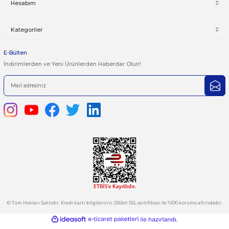
Yorum Yaz
Bu ürünün fiyat bilgisi, resim, ürün açıklamalarında ve diğer kon
yetersiz gördüğünüz noktaları öneri formunu kullanarak tarafımı
iletebilirsiniz.
Görüş ve önerileriniz için teşekkür ederiz.
Ürün resmi kalitesiz, bozuk veya görüntülenemiyor.
444 7 752 DAHİLİ: 402/403
Ürün açıklamasında eksik bilgiler bulunuyor.
satis@plcmerkezi.com.tr
Ürün bilgilerinde hatalar bulunuyor.
Tepeören İtosb 2. Cadde Dış Kapı No:16 Ada 6504 Parsel 5 Tuzla/İ
Ürün fiyatı diğer sitelerden daha pahalı.
Bu ürüne benzer farklı alternatifler olmalı.
Kurumsal
Hesabım
Kategoriler
Gönder
E-Bülten