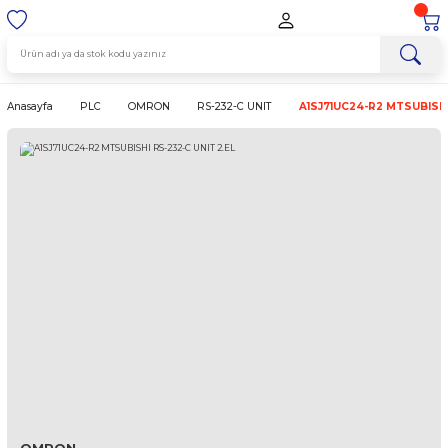
Anasayfa
PLC
OMRON
RS-232-C UNIT
A1SJ71UC24-R2