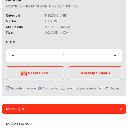
OMRON
A1SJ71UC24-R2 MTSUBISHI RS-232-C UNIT 2.EL
Kategori
RS-232-C UNIT
Marka
OMRON
Stok Kodu
A1SJ71UC24R2-04
Fiyat
0,00 EUR + KDV
0,00 TL
Sepete Ekle
Whatsapp Sipari
Yorum Yaz
Fiyatı Düşünce Haber Ver