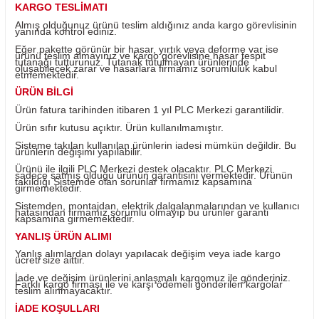
Yorum Yaz
Fiyatı Düşünce Haber Ver
Ürün Bilgisi
KARGO TESLİMATI
Almış olduğunuz ürünü teslim aldığınız anda kargo görevl
yanında kontrol ediniz.
Eğer pakette görünür bir hasar, yırtık veya deforme var i
ürünü teslim almayınız ve kargo görevlisine hasar tespit
tutanağı tutturunuz. Tutanak tutulmayan ürünlerinde
oluşabilecek zarar ve hasarlara firmamız sorumluluk kab
etmemektedir.
ÜRÜN BİLGİ
Ürün fatura tarihinden itibaren 1 yıl PLC Merkezi garantili
Ürün sıfır kutusu açıktır. Ürün kullanılmamıştır.
Sisteme takılan kullanılan ürünlerin iadesi mümkün değild
ürünlerin değişimi yapılabilir.
Ürünü ile ilgili PLC Merkezi destek olacaktır. PLC Merkez