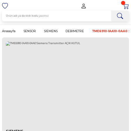
Anasayfa
SENSOR
SIEMENS
DEBIMETRE
7ME6910-1A