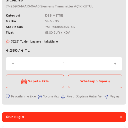
SIEMENS
7ME6910-1AA10-0AA0 Siemens Transmitter AÇIK KUTUL
Kategori
DEBIMETRE
Marka
SIEMENS
Stok Kodu
7ME69101AA0AA0-03
Fiyat
65,00 EUR + KDV
762,51 TL den başlayan taksitlerle!!
4.280,14 TL
Sepete Ekle
Whatsapp Sipari