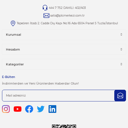
Yorumlar
Taksit Seçenekleri
Bu ürüne ilk yorumu siz yapın!
Önerileriniz
Yorum Yaz
Bu ürünün fiyat bilgisi, resim, ürün açıklamalarında ve diğer kon
yetersiz gördüğünüz noktaları öneri formunu kullanarak tarafımı
iletebilirsiniz.
Görüş ve önerileriniz için teşekkür ederiz.
Ürün resmi kalitesiz, bozuk veya görüntülenemiyor.
444 7 752 DAHİLİ: 402/403
Ürün açıklamasında eksik bilgiler bulunuyor.
satis@plcmerkezi.com.tr
Ürün bilgilerinde hatalar bulunuyor.
Tepeören İtosb 2. Cadde Dış Kapı No:16 Ada 6504 Parsel 5 Tuzla/İ
Ürün fiyatı diğer sitelerden daha pahalı.