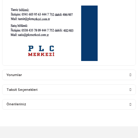
6SL3120-1TE23-0AD0
(
6SL3120 1TE23 0AD0
,
6SL3120 1TE23 0AD0
)
6SL3120-1TE21-0AA3
(
6SL3120 1TE21 0AA3
,
6SL31201TE210AA3
)
SINAMICS 120
SATIŞ ÜRÜNLERİ;
https://www.otomasyonsatis.com/kategori/s120
detaylı bilgi için;