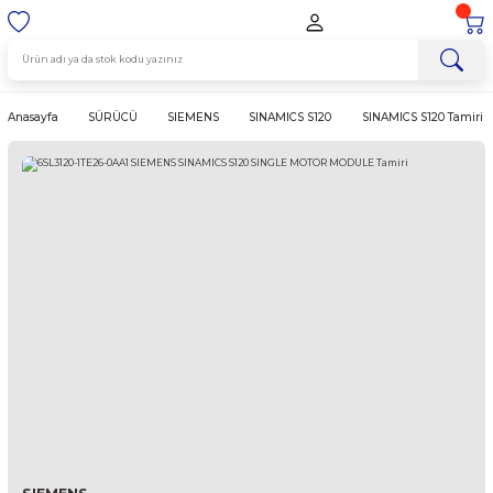
Anasayfa
SÜRÜCÜ
SIEMENS
SINAMICS S120
SINAMICS 