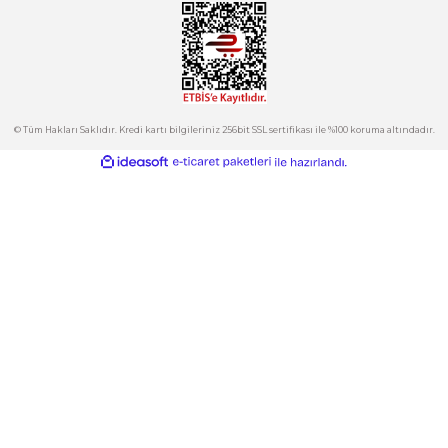
Ürün açıklamasında eksik bilgiler bulunuyor.
satis@plcmerkezi.com.tr
Ürün bilgilerinde hatalar bulunuyor.
Tepeören İtosb 2. Cadde Dış Kapı No:16 Ada 6504 Parsel 5 Tuzla/İ
Ürün fiyatı diğer sitelerden daha pahalı.
Bu ürüne benzer farklı alternatifler olmalı.
Kurumsal
Hesabım
Kategoriler
Gönder
E-Bülten
İndirimlerden ve Yeni Ürünlerden Haberdar Olun!