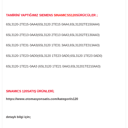
SINAMICS S120
SÜRÜCÜ TAMİR ÇÖZÜMLERİMİZ
PLC MERKEZİ tamir ekibimiz tarafından tamire gelen cihaz ön incelemeye a
Tespit edilen arızalar ve cihazın durumu kayıt altına alınır. Müşterimizin o
istinaden tamir, bakım ve değişim işlemleri özenle uygulanır. Yapılan işlemle
altına alınarak sevk edilir.
- IGBT DEĞİŞİMİ
- ELEKTRONİK KART TAMİRİ
- TEMİZLİK, BAKIM VE TEST
TAMİRİNİ YAPTIĞIMIZ SIEMENS
SINAMI
CS
S120
SÜRÜCÜLER ;
6SL3120-2TE15-0AA4
(
6SL3120 2TE15 0AA4
,
6SL31202TE150AA4
)
6SL3120-2TE13-0AA3
(
6SL3120 2TE13 0AA3
,
6SL31202TE130AA3
)
6SL3120-1TE31-3AA3
(
6SL3120 1TE31 3AA3
,
6SL31201TE313AA3
)