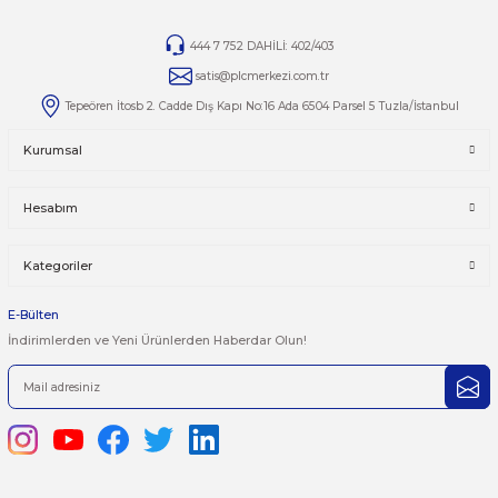
Yorumlar
Taksit Seçenekleri
Bu ürüne ilk yorumu siz yapın!
Önerileriniz
Yorum Yaz
Bu ürünün fiyat bilgisi, resim, ürün açıklamalarında ve diğer kon
yetersiz gördüğünüz noktaları öneri formunu kullanarak tarafımı
iletebilirsiniz.
Görüş ve önerileriniz için teşekkür ederiz.
Ürün resmi kalitesiz, bozuk veya görüntülenemiyor.
444 7 752 DAHİLİ: 402/403